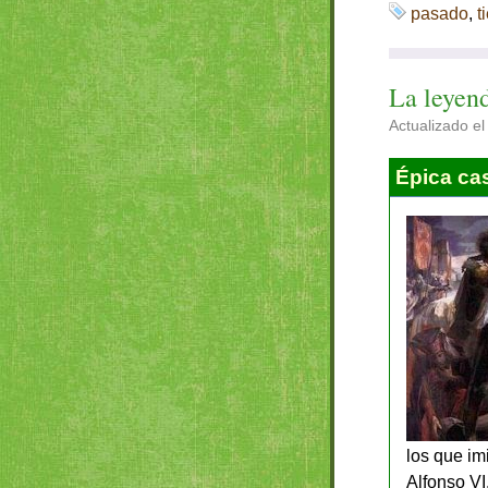
pasado
,
t
La leyen
Actualizado el
Épica ca
los que imi
Alfonso VI,