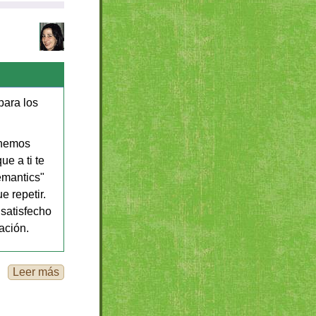
para los
onemos
ue a ti te
emantics"
e repetir.
 satisfecho
ación.
Leer más