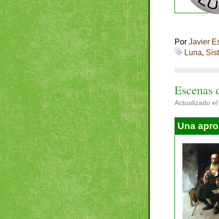
Por
Javier E
Luna
,
Sis
Escenas 
Actualizado el
Una apro