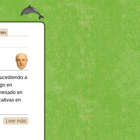
min
sucediendo a
lgo en
eresado en
cativas en
Leer más