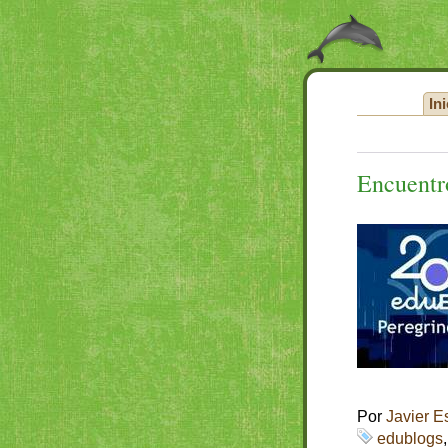
Ini
Encuent
Por
Javier E
edublogs