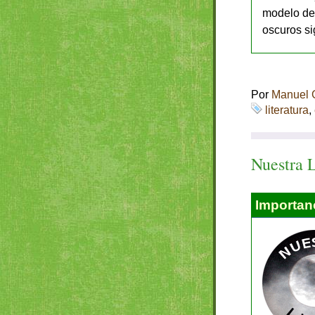
modelo del
oscuros si
Por
Manuel 
literatura
,
Nuestra 
Importanc