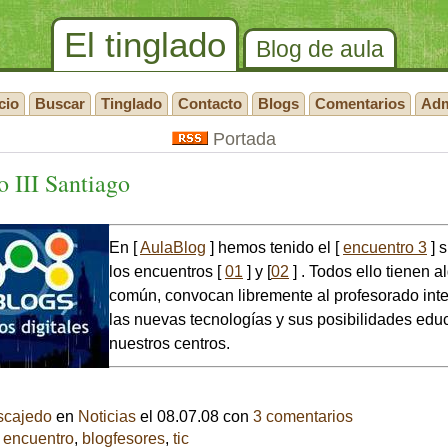
El tinglado
Blog de aula
cio
Buscar
Tinglado
Contacto
Blogs
Comentarios
Ad
Portada
ro
III
Santiago
En [
AulaBlog
] hemos tenido el [
encuentro 3
] 
los encuentros [
01
] y [
02
] . Todos ello tienen a
común, convocan libremente al profesorado int
las nuevas tecnologías y sus posibilidades edu
nuestros centros.
scajedo
en
Noticias
el 08.07.08 con
3 comentarios
,
encuentro
,
blogfesores
,
tic