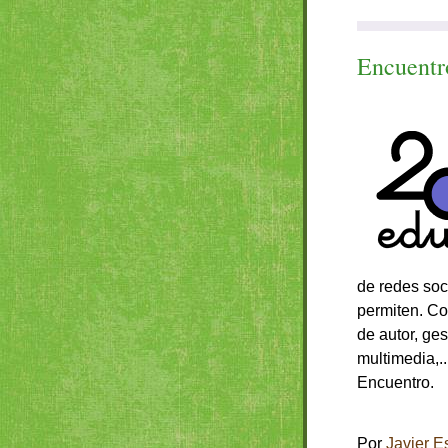
Encuent
de redes soc
permiten. Con
de autor, ge
multimedia,..
Encuentro.
Por
Javier E