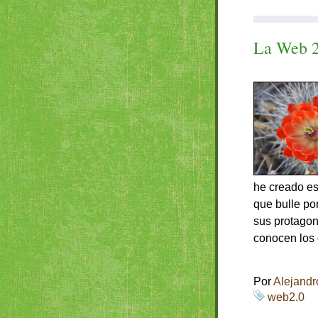
La Web 2
he creado es
que bulle po
sus protagoni
conocen los 
Por
Alejandr
web2.0