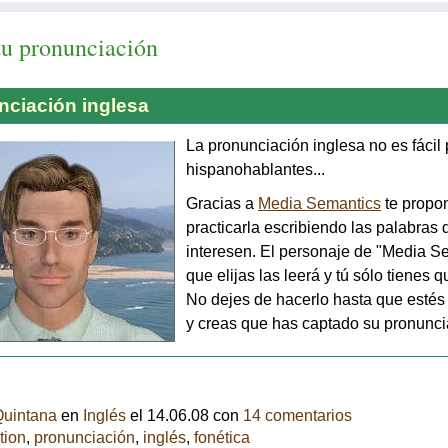
tu pronunciación
nciación inglesa
La pronunciación inglesa no es fácil 
hispanohablantes...
Gracias a
Media Semantics
te prop
practicarla escribiendo las palabras q
interesen. El personaje de "Media S
que elijas las leerá y tú sólo tienes qu
No dejes de hacerlo hasta que estés
y creas que has captado su pronunci
Quintana
en
Inglés
el 14.06.08 con
14 comentarios
tion
,
pronunciación
,
inglés
,
fonética