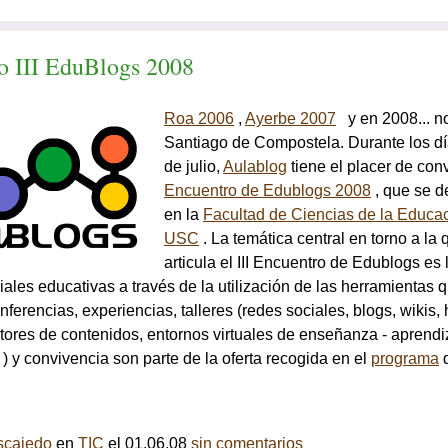
ro
III
EduBlogs 2008
Roa 2006
,
Ayerbe 2007
y en 2008... n
Santiago de Compostela. Durante los día
de julio,
Aulablog
tiene el placer de con
Encuentro de Edublogs 2008
, que se d
en la
Facultad de Ciencias de la Educac
USC
. La temática central en torno a la 
articula el III Encuentro de Edublogs es 
iales educativas a través de la utilización de las herramientas 
ferencias, experiencias, talleres (redes sociales, blogs, wikis,
stores de contenidos, entornos virtuales de enseñanza - aprendi
 ) y convivencia son parte de la oferta recogida en el
programa
d
scajedo
en
TIC
el 01.06.08
sin comentarios