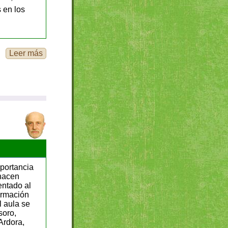
s en los
Leer más
mportancia
 hacen
ientado al
ormación
l aula se
soro,
Ardora,