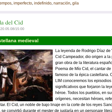
iempos
,
imperfecto
,
indefinido
,
narración
,
gila
da del Cid
 20.05.08/15:00
stellana medieval
La leyenda de Rodrigo Díaz de V
Cid Campeador, dio origen a la
gran obra de la literatura españo
Poema de Mío Cid, el cantar de
famoso de la épica castellana. 
LIM
conoceremos los episodios
significativos que forjaron la le
héroe. Todos los pueblos, en su
orígenes, necesitan héroes, ref
tar. El Cid, un noble de bajo linaje en la corte de los reyes Sanc
 se convirtió durante el mester de juglaría en un personaje liter