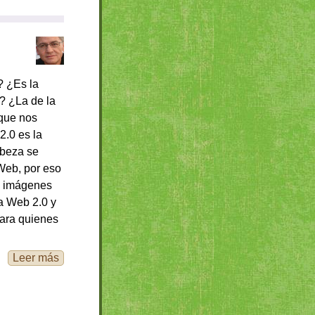
? ¿Es la
? ¿La de la
 que nos
.0 es la
abeza se
Web, por eso
de imágenes
la Web 2.0 y
 para quienes
Leer más