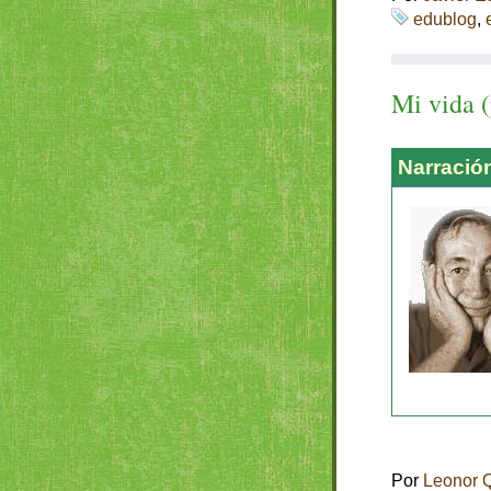
edublog
,
Mi vida (
Narració
Por
Leonor 