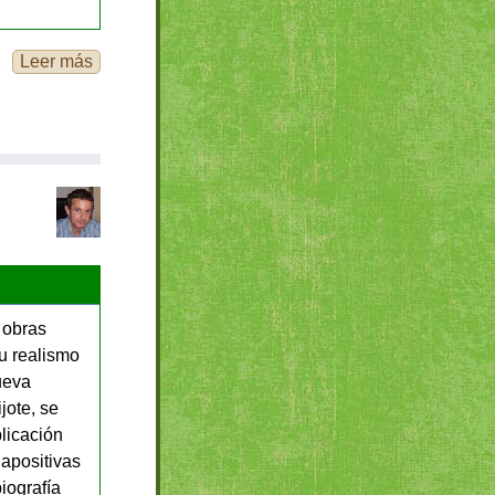
Leer más
 obras
Su realismo
ueva
jote, se
plicación
apositivas
iografía