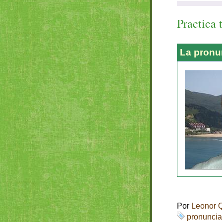
Practica 
La pronu
Por
Leonor 
pronuncia