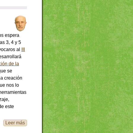
os espera
s 3, 4 y 5
vocaros al
III
esarrollará
ión de la
que se
la creación
que nos lo
 herramientas
zaje,
e este
Leer más