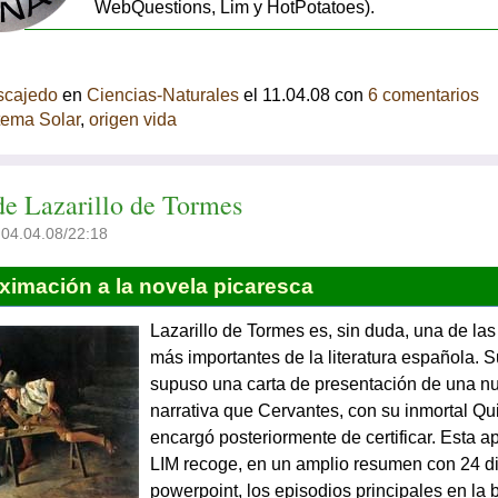
WebQuestions, Lim y HotPotatoes).
scajedo
en
Ciencias-Naturales
el 11.04.08 con
6 comentarios
tema Solar
,
origen vida
de Lazarillo de Tormes
 04.04.08/22:18
ximación a la novela picaresca
Lazarillo de Tormes es, sin duda, una de las
más importantes de la literatura española. 
supuso una carta de presentación de una n
narrativa que Cervantes, con su inmortal Qui
encargó posteriormente de certificar. Esta a
LIM
recoge, en un amplio resumen con 24 di
powerpoint, los episodios principales en la b