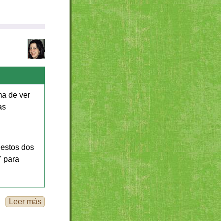
ma de ver
as
 estos dos
" para
Leer más