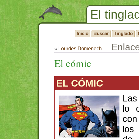
El tingla
Inicio
Buscar
Tinglado
Enlac
«
Lourdes Domenech
El cómic
EL CÓMIC
Las
lo 
con
los