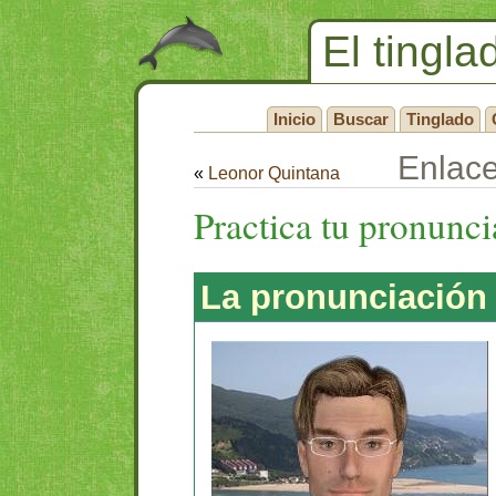
El tingla
Inicio
Buscar
Tinglado
Enlac
«
Leonor Quintana
Practica tu pronunc
La pronunciación 