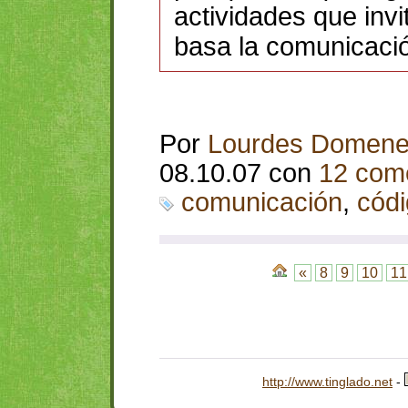
actividades que inv
basa la comunicaci
Por
Lourdes Domen
08.10.07 con
12 com
comunicación
,
cód
«
8
9
10
1
http://www.tinglado.net
-