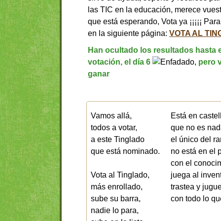
las TIC en la educación, merece vuest
que está esperando, Vota ya ¡¡¡¡¡ Para
en la siguiente página:
VOTA AL TI
Han ocultado los resultados hasta el
votación, el día 6
,
pero 
ganar
Vamos allá,
Está en castel
todos a votar,
que no es nad
a este Tinglado
el único del r
que está nominado.
no está en el 
con el conoci
Vota al Tinglado,
juega al inven
más enrollado,
trastea y jugu
sube su barra,
con todo lo qu
nadie lo para,