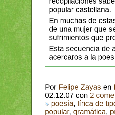
recopilaciones sab
popular castellana.
En muchas de estas
de una mujer que se
sufrimientos que pr
Esta secuencia de a
acercaros a la poesí
Por
Felipe Zayas
en
02.12.07 con
2 comen
poesía
,
lírica de ti
popular
,
gramática
,
p