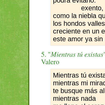
podrá evitarlo:
exento, 
como la niebla qu
los hondos valles
creciente en un e
este amor ya sin
5. "
Mientras tú existas
Valero
Mientras tú exist
mientras mi mira
te busque más all
mientras nada