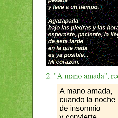
2. "A mano amada", r
A mano amada,
cuando la noche
de insomnio
y convierte