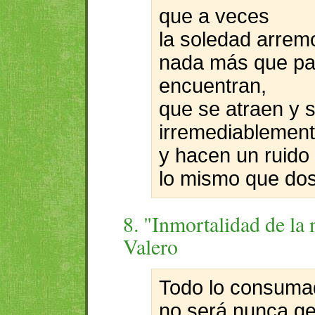
que a veces
la soledad arremo
nada más que pa
encuentran,
que se atraen y s
irremediablement
y hacen un ruido 
lo mismo que do
8. "Inmortalidad de la 
Valero
Todo lo consuma
no será nunca ge