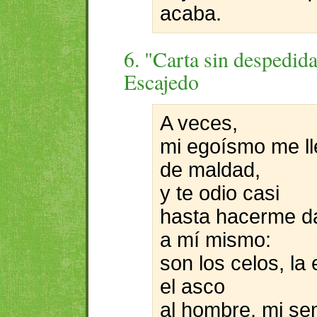
acaba.
6. "Carta sin despedida
Escajedo
A veces,
mi egoísmo me l
de maldad,
y te odio casi
hasta hacerme d
a mí mismo:
son los celos, la 
el asco
al hombre, mi se