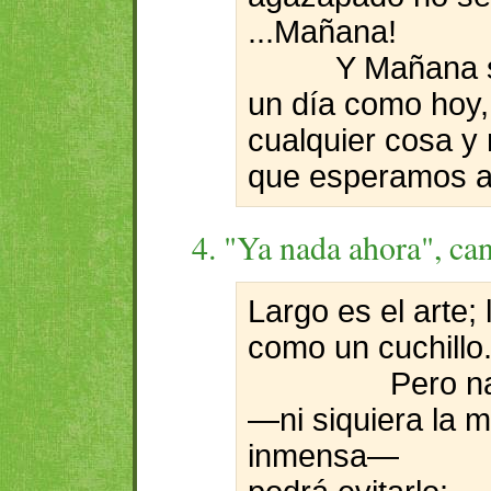
...Mañana!
Y Mañana s
un día como hoy,
cualquier cosa y
que esperamos aú
4. "Ya nada ahora", ca
Largo es el arte;
como un cuchillo
Pero n
—ni siquiera la m
inmensa—