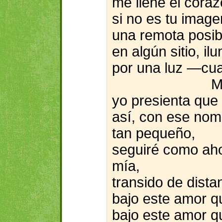
me llene el coraz
si no es tu image
una remota posib
en algún sitio, il
por una luz —cual
M
yo presienta que 
así, con ese nom
tan pequeño,
seguiré como ah
mía,
transido de dista
bajo este amor q
bajo este amor q