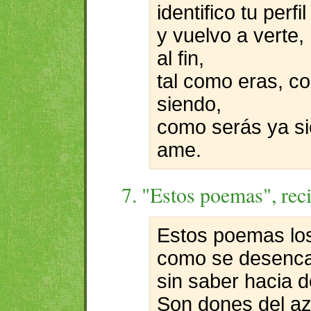
identifico tu perfi
y vuelvo a verte,
al fin,
tal como eras, c
siendo,
como serás ya si
ame.
7. "Estos poemas", rec
Estos poemas lo
como se desencad
sin saber hacia d
Son dones del aza