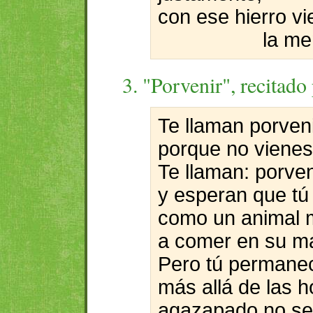
con ese hierro vie
la me
3. "Porvenir", recitado
Te llaman porven
porque no vienes
Te llaman: porven
y esperan que tú
como un animal
a comer en su m
Pero tú permane
más allá de las h
agazapado no se