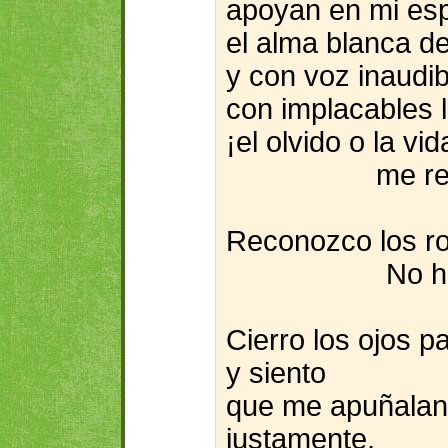
apoyan en mi es
el alma blanca de
y con voz inaudib
con implacables l
¡el olvido o la vid
me r
Reconozco los ro
No h
Cierro los ojos p
y siento
que me apuñalan 
justamente,