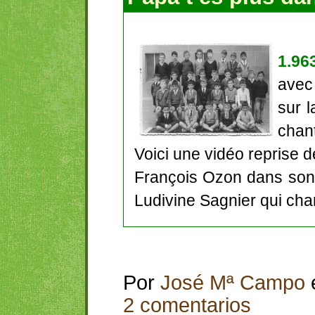
1.96
avec
sur l
chant
Voici une vidéo reprise d
François Ozon dans son
Ludivine Sagnier qui ch
Por
José Mª Campo
2 comentarios