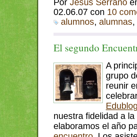
Por
Jesús Serrano
e
02.06.07 con
10 com
alumnos
,
alumnas
El segundo Encuent
A princi
grupo d
reunir 
celebra
Edublo
nuestra fidelidad a la
elaboramos el año pa
encuentro
. Los asist