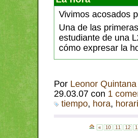
Vivimos acosados po
Una de las primera
estudiante de una L
cómo expresar la ho
Por
Leonor Quintana
29.03.07 con
1 comen
tiempo
,
hora
,
horar
«
10
11
12
1