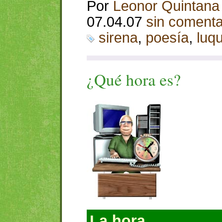
Por
Leonor Quintana
07.04.07
sin comenta
sirena
,
poesía
,
luq
¿Qué hora es?
La hora