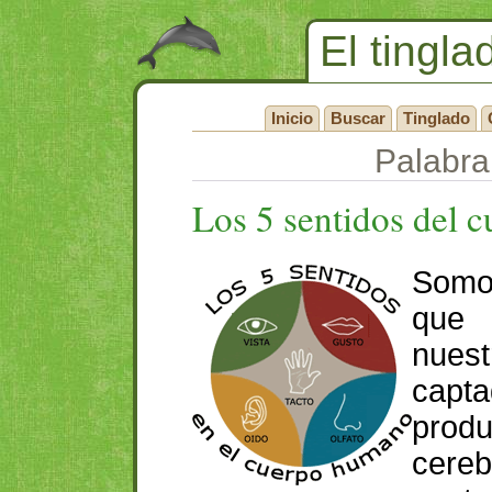
El tingla
Inicio
Buscar
Tinglado
Palabra
Los 5 sentidos del 
Somo
que
nues
capt
prod
cer