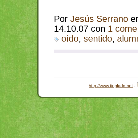
Por
Jesús Serrano
e
14.10.07 con
1 comen
oído
,
sentido
,
alum
http://www.tinglado.net
-