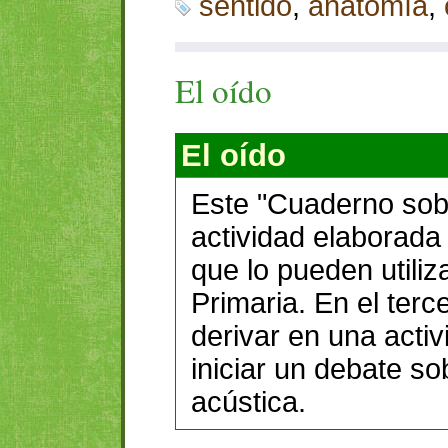
sentido
,
anatomía
,
El oído
El oído
Este "Cuaderno sobr
actividad elaborada
que lo pueden utiliz
Primaria. En el terc
derivar en una acti
iniciar un debate s
acústica.