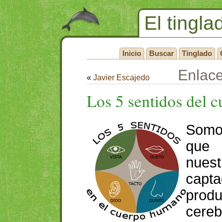
El tingla
Inicio
Buscar
Tinglado
Enlac
«
Javier Escajedo
Los 5 sentidos del 
Somo
que
nues
capt
prod
cer