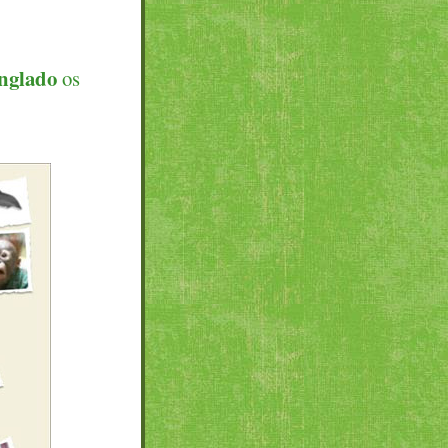
nglado
os