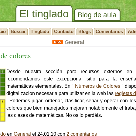
El tinglado
Blog de aula
cio
Buscar
Tinglado
Contacto
Blogs
Comentarios
Ad
General
de colores
Desde nuestra sección para recursos externos en 
recomendamos este excepcional sitio para la enseñ
matemáticas elementales. En "
Números de Colores
" disp
digitalización necesaria para utilizar en la web las
regletas 
. Podemos jugar, ordenar, clasificar, seriar y operar con l
colores que bien manejados mejoran notablemente el traba
las clases de matemáticas. No os lo perdáis.
ado
en
General
el 24.01.10 con
2 comentarios