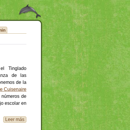
min
el Tinglado
anza de las
onemos de la
de Cuisenaire
os números de
jo escolar en
Leer más