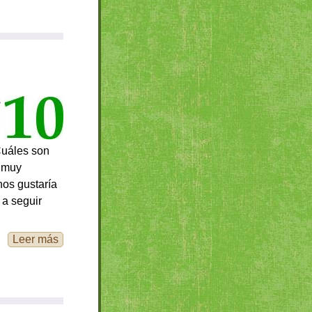
s
Cuáles son
n muy
nos gustaría
 a seguir
Leer más