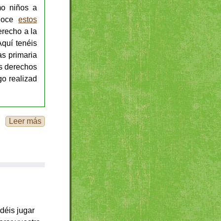
o niños a
onoce
estos
erecho a la
Aquí tenéis
as primaria
os derechos
go realizad
Leer más
déis jugar