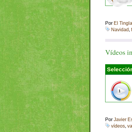
Por
El Tingl
Navidad
,
Vídeos in
Selección
Por
Javier E
vídeos
,
va