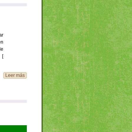
ar
en
de
 [
Leer más