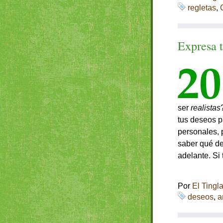
regletas
,
Expresa 
ser
realistas
tus deseos p
personales, 
saber qué de
adelante. Si
Por
El Tingl
deseos
,
a