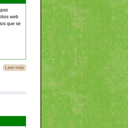
apas
itios web
ios que se
Leer más