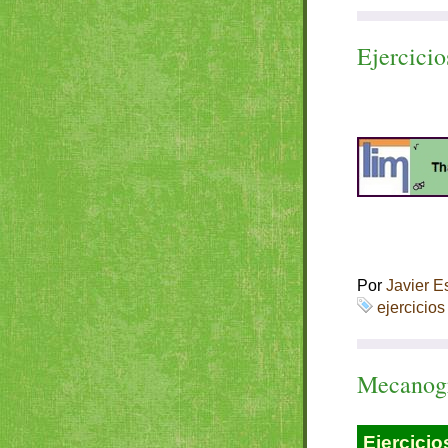
Ejercicio
Por
Javier E
ejercicios
Mecanogr
Ejercicio