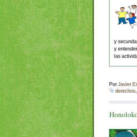
y secundar
y entender
las activi
Por
Javier E
derechos
Honoloko