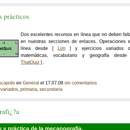
s prácticos
Dos excelentes recursos en línea que no deben falt
en nuestras secciones de enlaces. Operaciones 
línea desde [
Lim
] y ejercicios variados 
matemáticas, vocabulario y geografía desde
ThatQuiz
] .
scajedo
en
General
el 17.07.08
sin comentarios
 variados
,
primaria
,
secundaria
afï¿?a
s y práctica de la mecanografía.