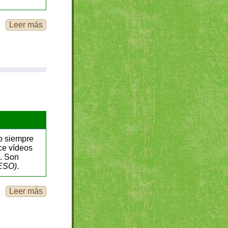
Leer más
o siempre
ce vídeos
s. Son
 ESO)
.
Leer más