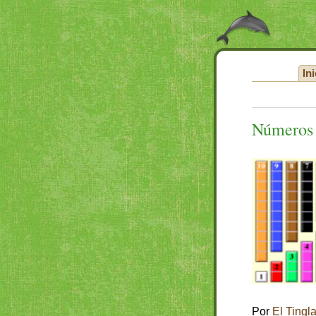
Ini
Números 
Por
El Tingl