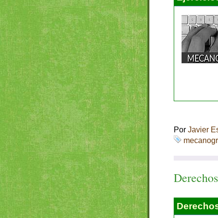
Por
Javier E
mecanogr
Derechos
Derechos 