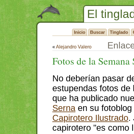
El tingla
Inicio
Buscar
Tinglado
Enlac
«
Alejandro Valero
Fotos de la Semana 
No deberían pasar d
estupendas fotos de 
que ha publicado nu
Serna
en su fotoblog 
Capirotero Ilustrado
.
capirotero "es como 