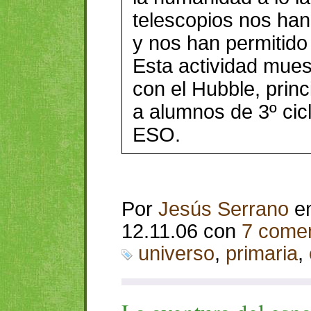
telescopios nos ha
y nos han permitido
Esta actividad mue
con el Hubble, prin
a alumnos de 3º cicl
ESO.
Por
Jesús Serrano
e
12.11.06 con
7 comen
universo
,
primaria
,