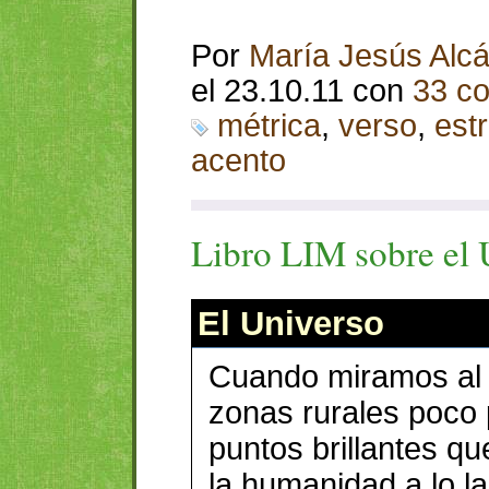
Por
María Jesús Alcá
el 23.10.11 con
33 c
métrica
,
verso
,
est
acento
Libro
LIM
sobre el 
El Universo
Cuando miramos al c
zonas rurales poco
puntos brillantes q
la humanidad a lo la