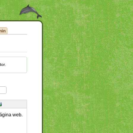
min
tor.