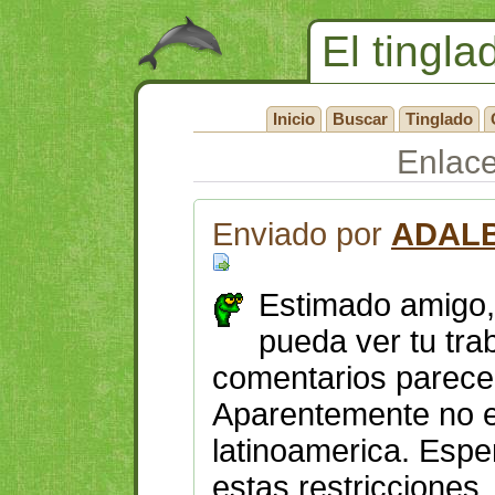
El tingla
Inicio
Buscar
Tinglado
Enlac
Enviado por
ADAL
Estimado amigo,
pueda ver tu tra
comentarios parece 
Aparentemente no e
latinoamerica. Espe
estas restricciones.