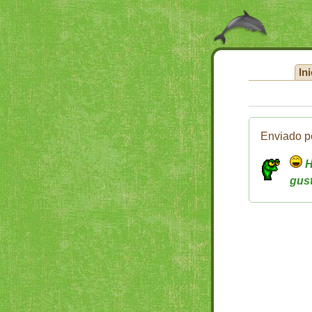
Ini
Enviado p
H
gus