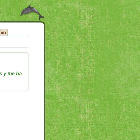
min
s y me ha