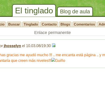
El tinglado
Blog de aula
cio
Buscar
Tinglado
Contacto
Blogs
Comentarios
Ad
Enlace permanente
or
jhosselyn
el 10.03.08/19:30
has
gracias me ayudó mucho !!! .. me encanta está página .. y 
ntaría que creen más niveles!!!