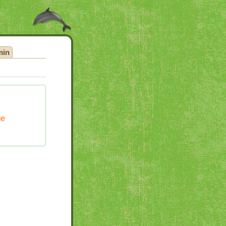
min
me