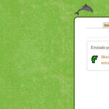
Ini
Enviado p
Muc
enca