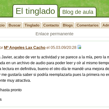
El tinglado
Blog de aula
cio
Buscar
Tinglado
Contacto
Blogs
Comentarios
Ad
Enlace permanente
or
Mª Angeles Lax Cacho
el 05.03.09/20:28
 Javier, acabo de ver tu actividad y se parece a la mía, pero la 
da en un archivo de audio para poder leer y oír al mismo tiemp
a lectura en definitiva, bueno el otro día te mandé una mejora d
y me gustaría saber si podría reemplazarla pues la primera no e
nte muy atractiva.
 hasta pronto
s