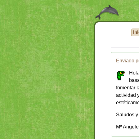
Ini
Enviado p
Hola
basa
fomentar l
actividad 
estéticame
Saludos y
Mª Angele