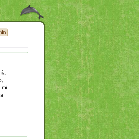
min
mía
o,
e mi
ra