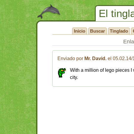
El tingl
Inicio
Buscar
Tinglado
Enl
Enviado por
Mr. David.
el 05.02.14
With a million of lego pieces I 
city.