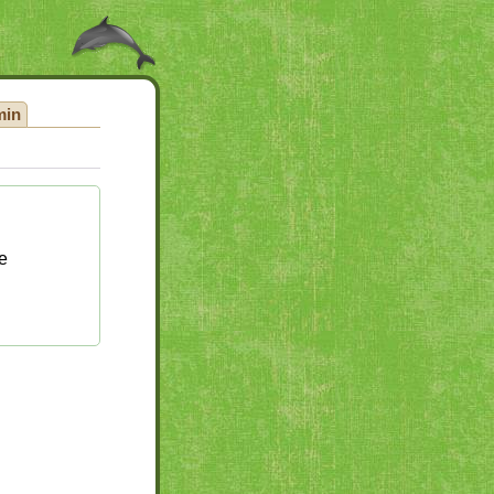
min
e