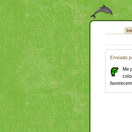
Ini
Enviado p
Me p
colo
favorecern