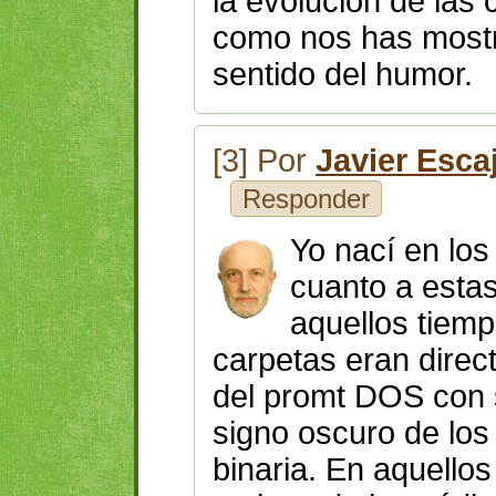
la evolución de las 
como nos has mostr
sentido del humor.
[3] Por
Javier Esca
Responder
Yo nací en lo
cuanto a esta
aquellos tiemp
carpetas eran direct
del promt DOS con s
signo oscuro de los
binaria. En aquello