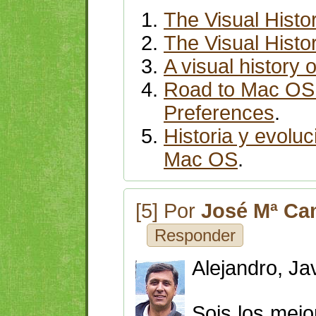
The Visual Histo
The Visual Histo
A visual history 
Road to Mac OS
Preferences
.
Historia y evolu
Mac OS
.
[5] Por
José Mª C
Responder
Alejandro, Jav
Sois los mejo