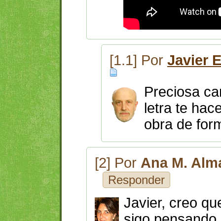
[1.1] Por
Javier 
Preciosa ca
letra te hac
obra de for
[2] Por
Ana M. Alm
Responder
Javier, creo qu
sigo pensando 