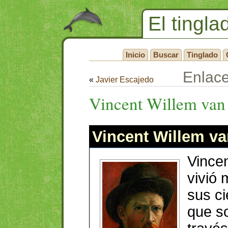
El tingla
Inicio
Buscar
Tinglado
Enlac
«
Javier Escajedo
Vincent Willem va
Vincent Willem v
Vince
vivió
sus ci
que s