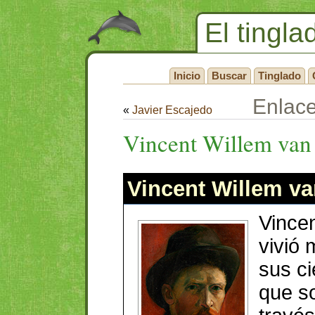
El tingla
Inicio
Buscar
Tinglado
Enlac
«
Javier Escajedo
Vincent Willem va
Vincent Willem v
Vince
vivió
sus ci
que s