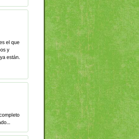
es el que
pos y
ya están.
 completo
...