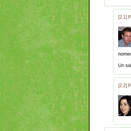
[2.1] 
nomenc
Un sa
[2.2] 