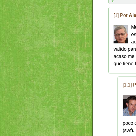
[1] Por
Ale
Mu
es
ac
valido par
acaso me d
que tiene 
[1.1] 
poco 
(swf).