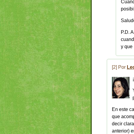
Cuand
posibi
Salud
P.D. A
cuando
y que 
[2] Por
Le
En este ca
que acompa
decir clar
anterior) 