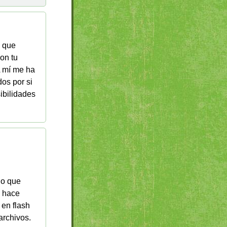
s que
on tu
A mí me ha
dos por si
ibilidades
lo que
y hace
 en flash
archivos.