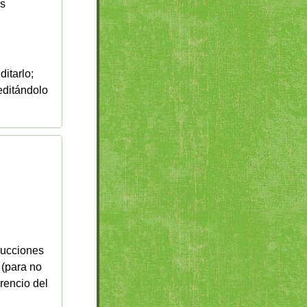
as
itarlo;
editándolo
rucciones
 (para no
rencio del