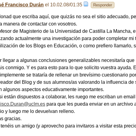
sé Francisco Durán
el 10.02.08/01:35
Responder
onad que escriba aquí, que quizás no sea el sitio adecuado, pe
a manera de contactar con vosotros.
fesor de Magisterio de la Universidad de Castilla La Mancha, e
izando actualmente una investigación para poder completar mi t
tilización de los Blogs en Educación, o como prefiero llamarlo, 
 llegar a algunas conclusiones generalizables necesitaría que
is conmigo. Y es para esto para lo que solicito vuestra ayuda. 
simplemente se trataría de rellenar un brevísimo cuestionario por
reador del Blog y de sus alumnos/as valorando la influencia de 
n algunos aspectos educativamente importantes.
 si están dispuestos a colaborar, les ruego me escriban un email
cisco.Duran@uclm.es
para que les pueda enviar en un archivo a
io y luego me lo devuelvan relleno.
s gracias.
tenéis un amigo (y aprovecho para invitaros a visitar esta preci