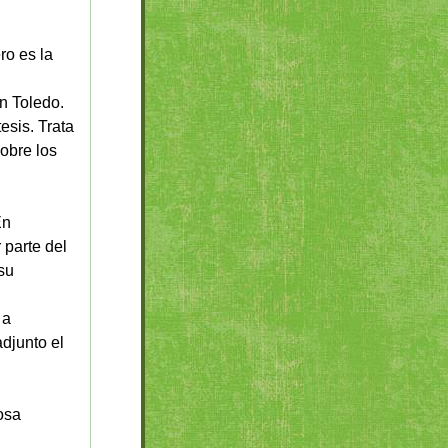
ro es la
n Toledo.
esis. Trata
sobre los
En
 parte del
su
 a
djunto el
osa