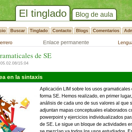
El tinglado
Blog de aula
cio
Buscar
Tinglado
Contacto
Blogs
Comentarios
Ad
Enlace permanente
errero
Lengua
gramaticales de SE
 05.02.08/15:04
a en la sintaxis
Aplicación
LIM
sobre los usos gramaticales 
forma SE. Hemos realizado, en primer lugar
análisis de cada uno de sus valores al que 
adjuntan mapas conceptuales elaborados c
powerpoint y ejercicios individualizados par
de SE. Le sigue un bloque de actividades e
se mezclan ya todos los usos estudiados. E