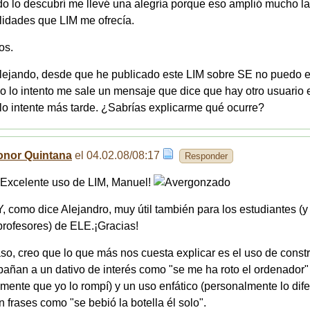
o lo descubrí me llevé una alegría porque eso amplió mucho l
lidades que LIM me ofrecía.
os.
lejando, desde que he publicado este LIM sobre SE no puedo ed
 lo intento me sale un mensaje que dice que hay otro usuario 
lo intente más tarde. ¿Sabrías explicarme qué ocurre?
onor Quintana
el 04.02.08/08:17
Responder
¡Excelente uso de LIM, Manuel!
Y, como dice Alejandro, muy útil también para los estudiantes (y
profesores) de ELE.¡Gracias!
so, creo que lo que más nos cuesta explicar es el uso de const
ñan a un dativo de interés como "se me ha roto el ordenador"
amente que yo lo rompí) y un uso enfático (personalmente lo dife
en frases como "se bebió la botella él solo".