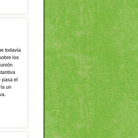
ue todavía
sobre los
eunión
tantiva
 pasa el
ría un
va.