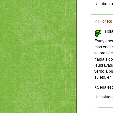
Un abrazo
[4] Por
Ro
Hola
Estoy enca
más encant
valores de
había sido
(subrayada
verbo a pl
sujeto, en
¿Sería eso
Un saludo