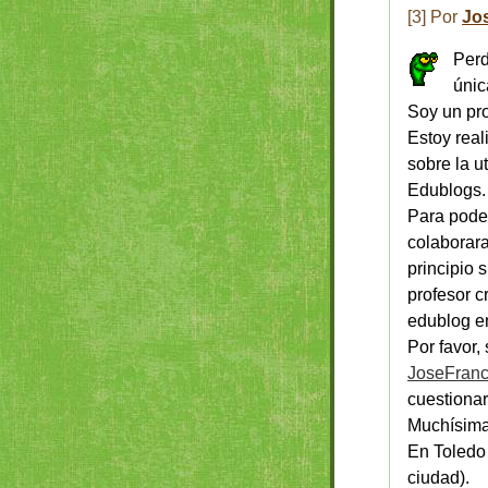
[3] Por
Jo
Perd
únic
Soy un pro
Estoy real
sobre la u
Edublogs.
Para poder
colaborara
principio 
profesor c
edublog e
Por favor,
JoseFran
cuestionar
Muchísima
En Toledo 
ciudad).