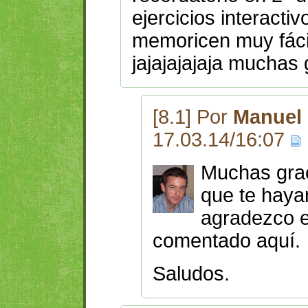
ejercicios interacti
memoricen muy fácil
jajajajajaja muchas 
[8.1] Por
Manuel 
17.03.14/16:07
Muchas grac
que te hayan
agradezco el
comentado aquí.
Saludos.