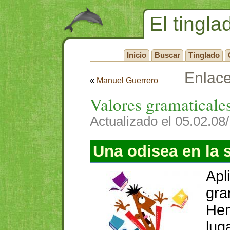
El tingla
Inicio
Buscar
Tinglado
Enlac
«
Manuel Guerrero
Valores gramaticale
Actualizado el 05.02.08
Una odisea en la s
Apl
gra
Hem
lug