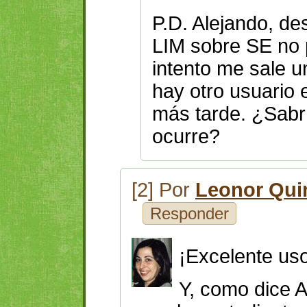
P.D. Alejando, de
LIM sobre SE no 
intento me sale 
hay otro usuario e
más tarde. ¿Sabr
ocurre?
[2] Por
Leonor Qui
Responder
¡Excelente us
Y, como dice A