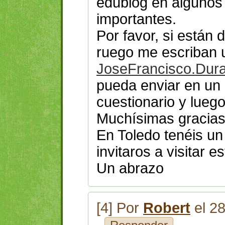
edublog en algunos
importantes.
Por favor, si están 
ruego me escriban 
JoseFrancisco.Dur
pueda enviar en un 
cuestionario y lueg
Muchísimas gracias
En Toledo tenéis u
invitaros a visitar e
Un abrazo
[4] Por
Robert
el 2