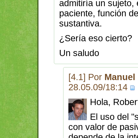
admitiría un sujeto,
paciente, función d
sustantiva.
¿Sería eso cierto?
Un saludo
[4.1] Por
Manuel 
28.05.09/18:14
Hola, Rober
El uso del "
con valor de pasiv
depende de la int