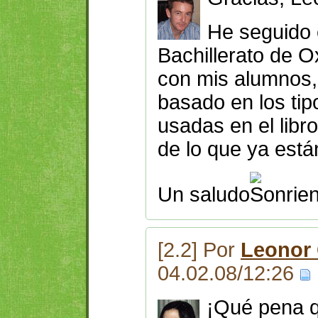
He seguido 
Bachillerato de O
con mis alumnos,
basado en los ti
usadas en el libr
de lo que ya está
Un saludo
[2.2] Por
Leonor
04.02.08/12:26
¡Qué pena q