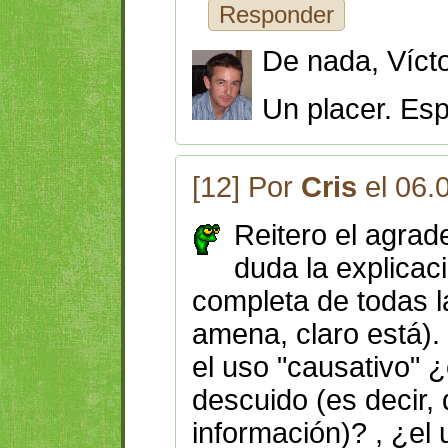
Responder
De nada, Víct
Un placer. Es
[12] Por
Cris
el 06.
Reitero el agrade
duda la explicac
completa de todas l
amena, claro está).
el uso "causativo" 
descuido (es decir,
información)? , ¿el 