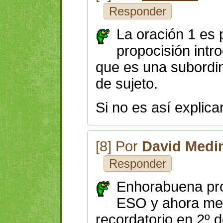
Responder
La oración 1 es 
propocisión intr
que es una subordin
de sujeto.
Si no es así explica
[8] Por
David Medi
Responder
Enhorabuena prof
ESO y ahora me 
recordatorio en 2º d