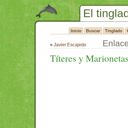
El tingla
Inicio
Buscar
Tinglado
Enlac
«
Javier Escajedo
Títeres y Marioneta