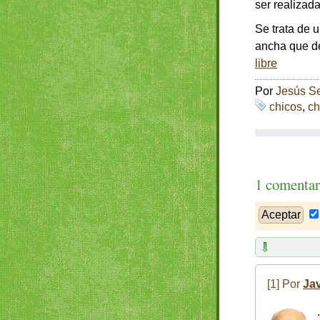
ser realizad
Se trata de 
ancha que de
libre
Por
Jesús S
chicos
,
ch
1 comentar
[1] Por
Ja
.