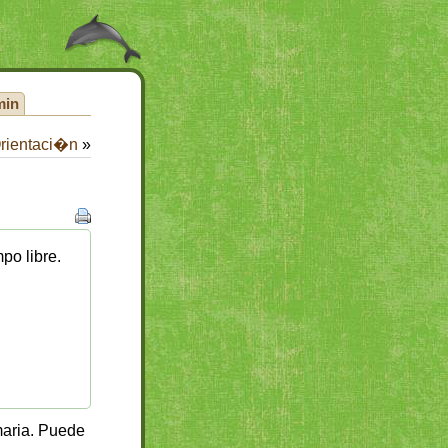
min
rientaci�n
»
po libre.
maria. Puede