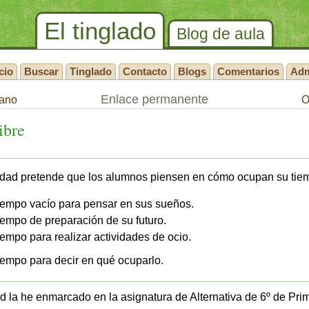
El tinglado
Blog de aula
cio
Buscar
Tinglado
Contacto
Blogs
Comentarios
Ad
Enlace permanente
rano
O
ibre
idad pretende que los alumnos piensen en cómo ocupan su tiem
iempo vacío para pensar en sus sueños.
iempo de preparación de su futuro.
iempo para realizar actividades de ocio.
iempo para decir en qué ocuparlo.
ad la he enmarcado en la asignatura de Alternativa de 6º de Pri