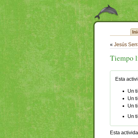
Ini
«
Jesús Ser
Tiempo l
Esta activ
Un t
Un t
Un t
Un t
Esta activid