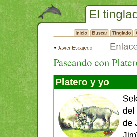
El tingla
Inicio
Buscar
Tinglado
Enlac
«
Javier Escajedo
Paseando con Plater
Platero y yo
Sel
del
de
Jim