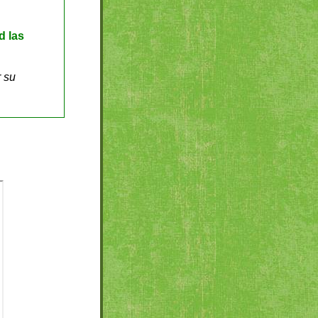
d las
 su