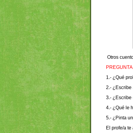
Otros cuent
PREGUNTAS (
1.- ¿Qué pro
2.- ¿Escribe
3.- ¿Escribe
4.- ¿Qué le 
5.- ¿Pinta u
El profe/a t