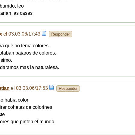
aburrido, feo
tarian las casas
x
el 03.03.06/17:43
Responder
era que no tenia colores.
volaban pajaros de colores.
isimo.
idaramos mas la naturalesa.
stian
el 03.03.06/17:53
Responder
No habia color
Tirar cohetes de colorines
ste
tores que pinten el mundo.