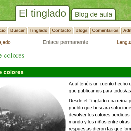
El tinglado
Blog de aula
cio
Buscar
Tinglado
Contacto
Blogs
Comentarios
Ad
Enlace permanente
ajedo
Lengua
 colores
 colores
Aquí tenéis un cuento hecho 
que publicamos para todos/as
Desde el Tinglado una reina p
pueblo que buscara solucione
devolver los colores perdidos
mundo y los niños entre otras
respuestas dieron las que for