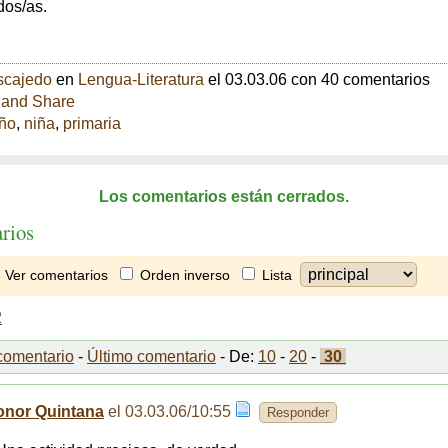
dos/as.
scajedo
en
Lengua-Literatura
el 03.03.06 con 40 comentarios
iño
,
niña
,
primaria
Los comentarios están cerrados.
rios
Ver comentarios
Orden inverso
Lista
2
comentario
-
Último comentario
- De:
10
-
20
-
30
onor Quintana
el 03.03.06/10:55
Responder