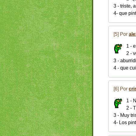
3 - triste, 
4- que pin
[5] Por
ale
1 - 
2 - 
3 - aburrid
4 - que cu
[6] Por
cri
1 - 
2 - 
3 - Muy tri
4- Los pin