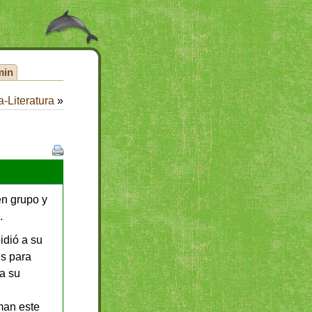
min
-Literatura
»
en grupo y
.
idió a su
s para
 a su
man este