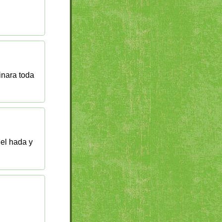
minara toda
del hada y