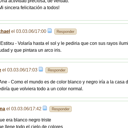
Una actividad preciosa, de verdad.
Mi sincera felicitación a todos!
chael
el 03.03.06/17:00
Responder
 Estitxu - Volaría hasta el sol y le pediria que con sus rayos ilu
iudad y que pintara un arco iris.
e
el 03.03.06/17:03
Responder
 Ane - Como el mundo es de color blanco y negro iría a la casa 
ediría que volviera todo a un color normal.
ana
el 03.03.06/17:42
Responder
que era blanco negro triste
ue llene todo el cielo de colores