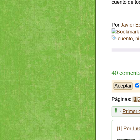
cuento de to
Por
Javier E
cuento
,
n
40 comenta
Páginas:
1
-
Primer 
[1] Por
Le