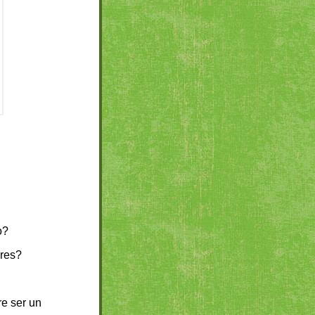
o?
ores?
re ser un