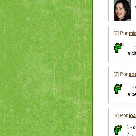
[2] Por
mi
-
la c
[3] Por
an
-
le p
[4] Por
jo
1 - 
2- q