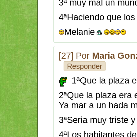
3ª muy mal un mund
4ªHaciendo que los 
Melanie
[27] Por
Maria Gon
Responder
1ªQue la plaza e
2ªQue la plaza era 
Ya mar a un hada 
3ªSeria muy triste y
4ªLos habitantes de