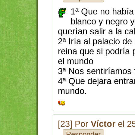
1ª Que no había
blanco y negro y
querían salir a la ca
2ª Iría al palacio de
reina que si podría 
el mundo
3ª Nos sentiríamos t
4ª Que dejara entrar
mundo.
[23] Por
Víctor
el 2
Responder