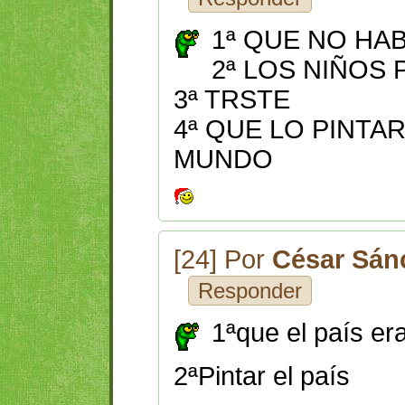
1ª QUE NO HA
2ª LOS NIÑOS
3ª TRSTE
4ª QUE LO PINTA
MUNDO
[24] Por
César Sá
Responder
1ªque el país er
2ªPintar el país