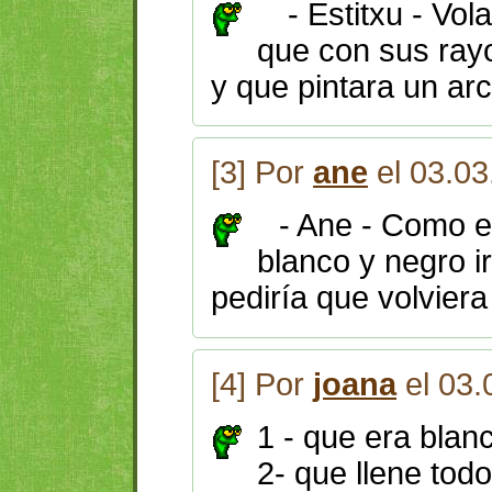
- Estitxu - Vola
que con sus rayo
y que pintara un arco
[3] Por
ane
el 03.03
- Ane - Como e
blanco y negro ir
pediría que volviera
[4] Por
joana
el 03.
1 - que era blanc
2- que llene todo