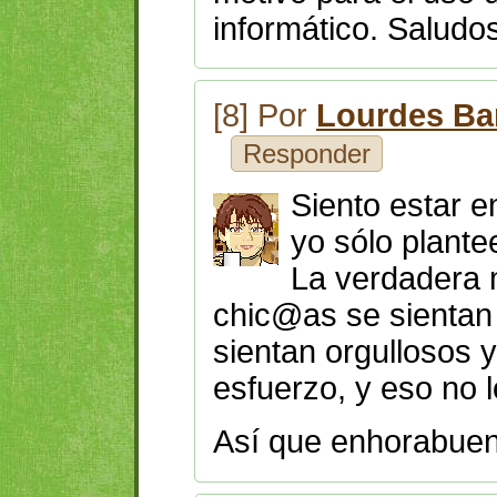
informático. Saludo
[8] Por
Lourdes Ba
Responder
Siento estar e
yo sólo plant
La verdadera 
chic@as se sientan 
sientan orgullosos
esfuerzo, y eso no 
Así que enhorabuena