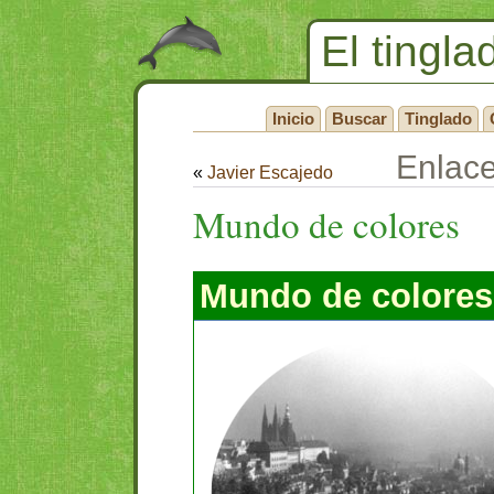
El tingla
Inicio
Buscar
Tinglado
Enlac
«
Javier Escajedo
Mundo de colores
Mundo de colores