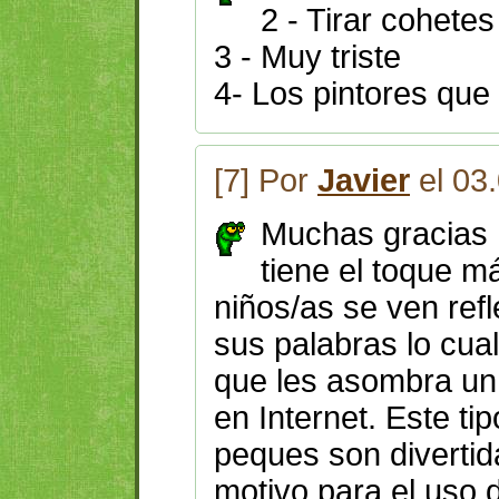
2 - Tirar cohetes
3 - Muy triste
4- Los pintores que
[7] Por
Javier
el 03
Muchas gracias 
tiene el toque m
niños/as se ven ref
sus palabras lo cua
que les asombra un 
en Internet. Este ti
peques son divertid
motivo para el uso 