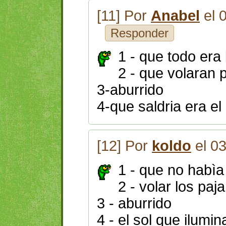
[11] Por
Anabel
el 
Responder
1 - que todo era
2 - que volaran 
3-aburrido
4-que saldria era el 
[12] Por
koldo
el 0
1 - que no habìa
2 - volar los paj
3 - aburrido
4 - el sol que ilumin