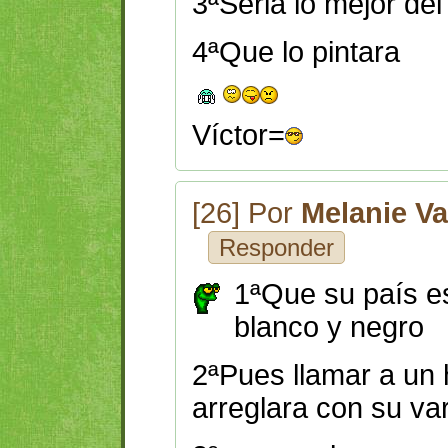
3ªSeria lo mejor de
4ªQue lo pintara
Víctor=
[26] Por
Melanie V
Responder
1ªQue su país e
blanco y negro
2ªPues llamar a un
arreglara con su var