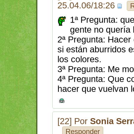
25.04.06/18:26
R
1ª Pregunta: que
gente no quería
2ª Pregunta: Hacer 
si están aburridos 
los colores.
3ª Pregunta: Me mor
4ª Pregunta: Que c
hacer que vuelvan l
[22] Por
Sonia Ser
Responder