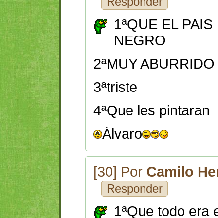
Responder
1ªQUE EL PAIS
NEGRO
2ªMUY ABURRIDO 
3ªtriste
4ªQue les pintaran
Álvaro
[30] Por
Camilo He
Responder
1ªQue todo era 