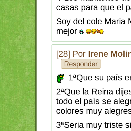
casas para que el p
Soy del cole Maria 
mejor
[28] Por
Irene Moli
Responder
1ªQue su país e
2ªQue la Reina dijes
todo el país se ale
colores muy alegre
3ªSeria muy triste s