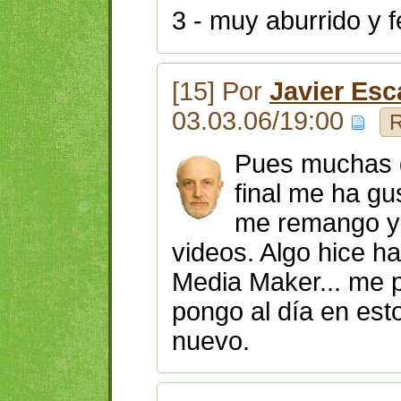
3 - muy aburrido y 
[15] Por
Javier Esc
03.03.06/19:00
R
Pues muchas g
final me ha gu
me remango y 
videos. Algo hice 
Media Maker... me 
pongo al día en est
nuevo.