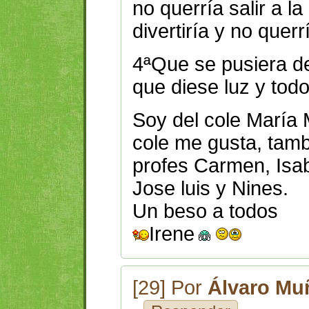
no querría salir a l
divertiría y no querr
4ªQue se pusiera de
que diese luz y todo
Soy del cole María 
cole me gusta, tam
profes Carmen, Isa
Jose luis y Nines.
Un beso a todos
Irene
[29] Por
Álvaro Mu