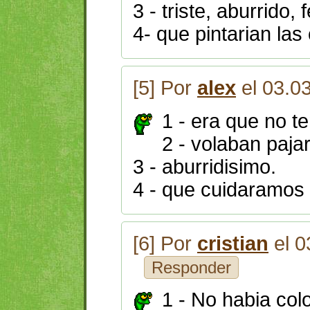
3 - triste, aburrido, 
4- que pintarian las
[5] Por
alex
el 03.0
1 - era que no te
2 - volaban paja
3 - aburridisimo.
4 - que cuidaramos 
[6] Por
cristian
el 0
Responder
1 - No habia col