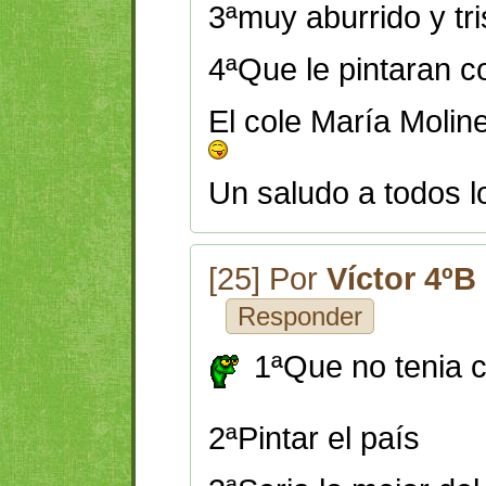
3ªmuy aburrido y tri
4ªQue le pintaran co
El cole María Molin
Un saludo a todos l
[25] Por
Víctor 4ºB
Responder
1ªQue no tenia c
2ªPintar el país