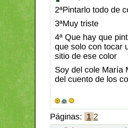
2ªPintarlo todo de c
3ªMuy triste
4ª Que hay que pint
que solo con tocar u
sitio de ese color
Soy del cole María 
del cuento de los co
Páginas:
1
2