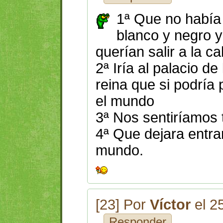
1ª Que no había
blanco y negro y
querían salir a la ca
2ª Iría al palacio de
reina que si podría 
el mundo
3ª Nos sentiríamos t
4ª Que dejara entrar
mundo.
[23] Por
Víctor
el 2
Responder