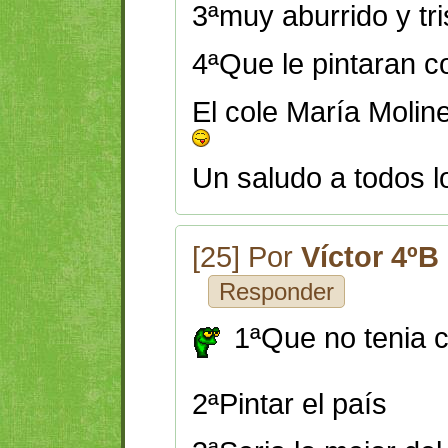
3ªmuy aburrido y tri
4ªQue le pintaran co
El cole María Molin
Un saludo a todos l
[25] Por
Víctor 4ºB
Responder
1ªQue no tenia c
2ªPintar el país