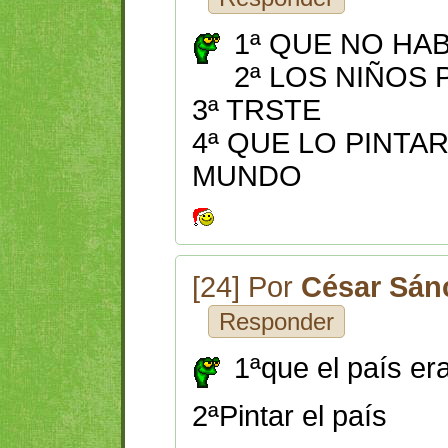
1ª QUE NO HA
2ª LOS NIÑOS
3ª TRSTE
4ª QUE LO PINTA
MUNDO
[24] Por
César Sá
Responder
1ªque el país er
2ªPintar el país