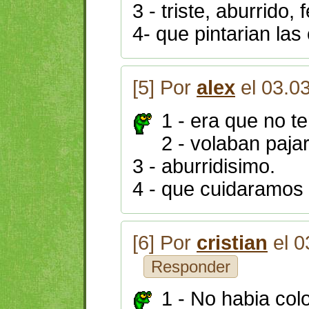
3 - triste, aburrido, 
4- que pintarian las
[5] Por
alex
el 03.0
1 - era que no te
2 - volaban paja
3 - aburridisimo.
4 - que cuidaramos 
[6] Por
cristian
el 0
Responder
1 - No habia col