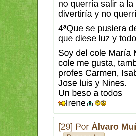
no querría salir a l
divertiría y no querr
4ªQue se pusiera de
que diese luz y todo
Soy del cole María 
cole me gusta, tam
profes Carmen, Isa
Jose luis y Nines.
Un beso a todos
Irene
[29] Por
Álvaro Mu