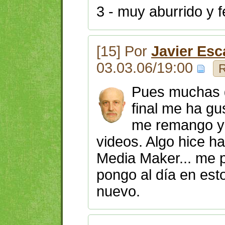
3 - muy aburrido y 
[15] Por
Javier Esc
03.03.06/19:00
R
Pues muchas g
final me ha gu
me remango y 
videos. Algo hice 
Media Maker... me 
pongo al día en est
nuevo.