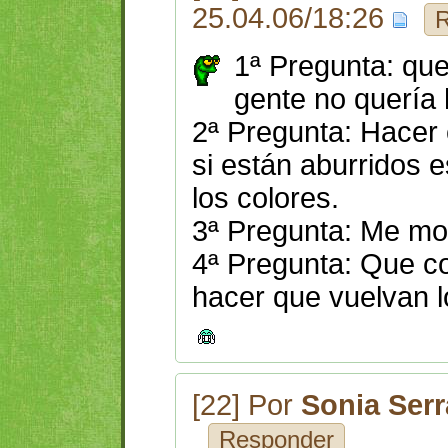
25.04.06/18:26
R
1ª Pregunta: que
gente no quería
2ª Pregunta: Hacer 
si están aburridos 
los colores.
3ª Pregunta: Me mor
4ª Pregunta: Que c
hacer que vuelvan l
[22] Por
Sonia Ser
Responder