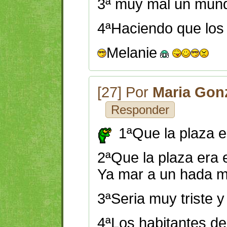
3ª muy mal un mund
4ªHaciendo que los 
Melanie
[27] Por
Maria Gon
Responder
1ªQue la plaza e
2ªQue la plaza era 
Ya mar a un hada 
3ªSeria muy triste y
4ªLos habitantes de