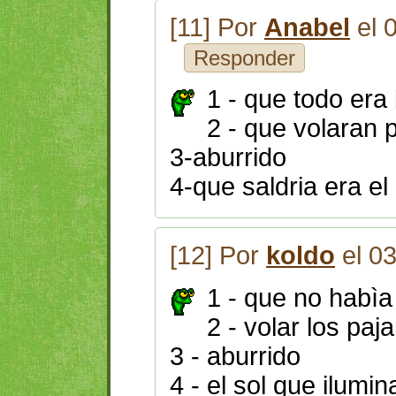
[11] Por
Anabel
el 
Responder
1 - que todo era
2 - que volaran 
3-aburrido
4-que saldria era el 
[12] Por
koldo
el 0
1 - que no habìa
2 - volar los paj
3 - aburrido
4 - el sol que ilumin