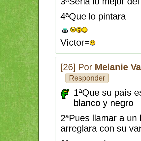
3ªSeria lo mejor de
4ªQue lo pintara
Víctor=
[26] Por
Melanie V
Responder
1ªQue su país e
blanco y negro
2ªPues llamar a un
arreglara con su var