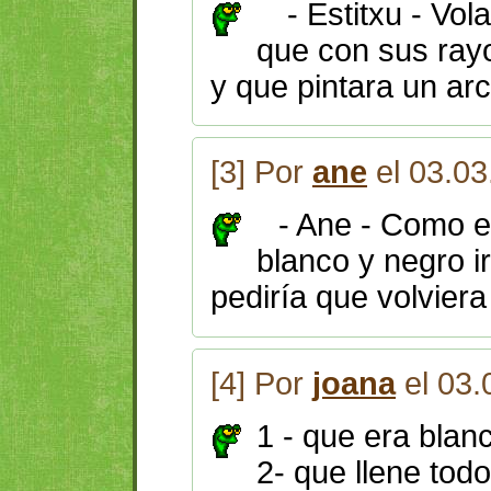
- Estitxu - Vola
que con sus rayo
y que pintara un arco
[3] Por
ane
el 03.03
- Ane - Como e
blanco y negro ir
pediría que volviera
[4] Por
joana
el 03.
1 - que era blanc
2- que llene todo