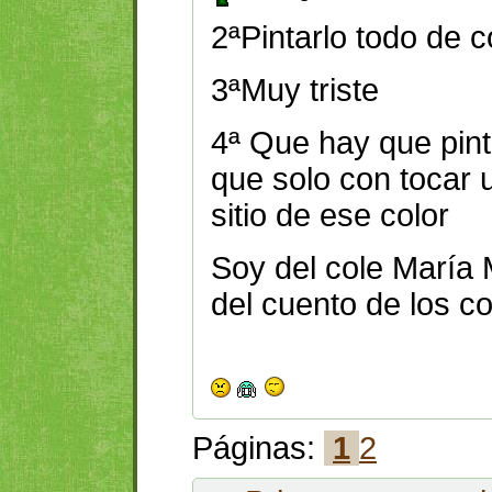
2ªPintarlo todo de c
3ªMuy triste
4ª Que hay que pint
que solo con tocar u
sitio de ese color
Soy del cole María 
del cuento de los co
Páginas:
1
2