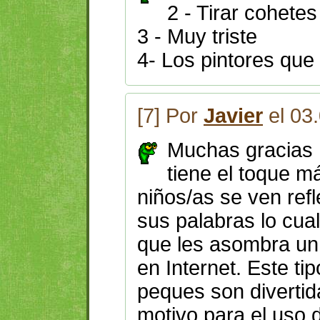
2 - Tirar cohetes
3 - Muy triste
4- Los pintores que
[7] Por
Javier
el 03
Muchas gracias 
tiene el toque m
niños/as se ven ref
sus palabras lo cua
que les asombra un 
en Internet. Este ti
peques son divertid
motivo para el uso 