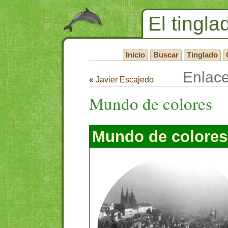
El tingla
Inicio
Buscar
Tinglado
Enlac
«
Javier Escajedo
Mundo de colores
Mundo de colores