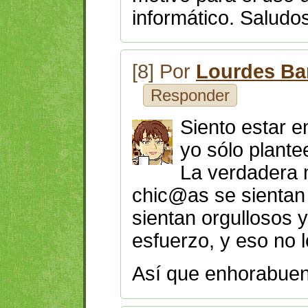
informático. Saludo
[8] Por
Lourdes Ba
Responder
Siento estar e
yo sólo plant
La verdadera 
chic@as se sientan 
sientan orgullosos
esfuerzo, y eso no 
Así que enhorabuena