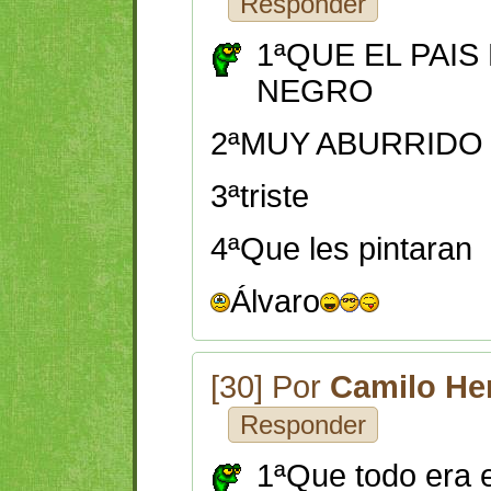
Responder
1ªQUE EL PAIS
NEGRO
2ªMUY ABURRIDO 
3ªtriste
4ªQue les pintaran
Álvaro
[30] Por
Camilo He
Responder
1ªQue todo era 