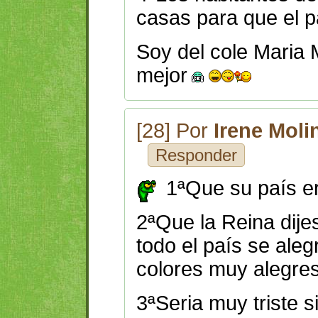
casas para que el p
Soy del cole Maria 
mejor
[28] Por
Irene Moli
Responder
1ªQue su país e
2ªQue la Reina dijes
todo el país se ale
colores muy alegre
3ªSeria muy triste s