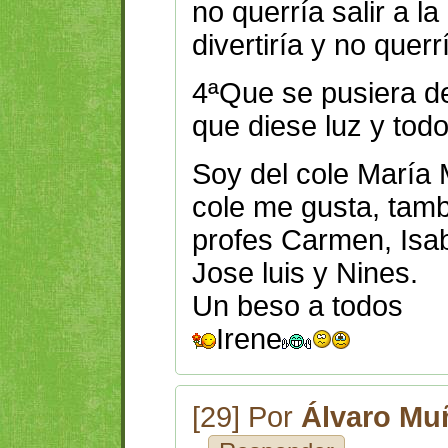
no querría salir a l
divertiría y no querr
4ªQue se pusiera de
que diese luz y todo
Soy del cole María 
cole me gusta, tam
profes Carmen, Isa
Jose luis y Nines.
Un beso a todos
Irene
[29] Por
Álvaro Mu