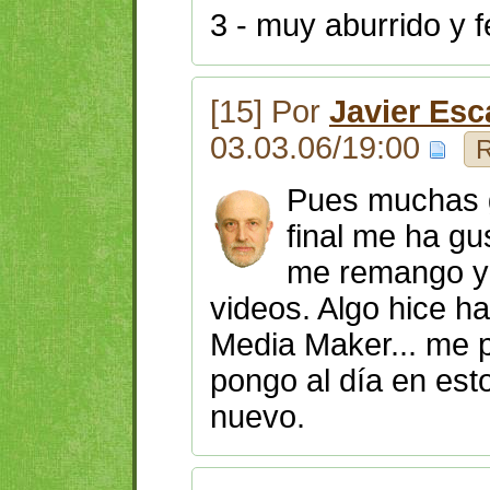
3 - muy aburrido y 
[15] Por
Javier Esc
03.03.06/19:00
R
Pues muchas g
final me ha gu
me remango y 
videos. Algo hice 
Media Maker... me 
pongo al día en est
nuevo.