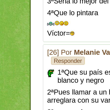
3ªSeria lo mejor de
4ªQue lo pintara
Víctor=
[26] Por
Melanie V
Responder
1ªQue su país e
blanco y negro
2ªPues llamar a un
arreglara con su var