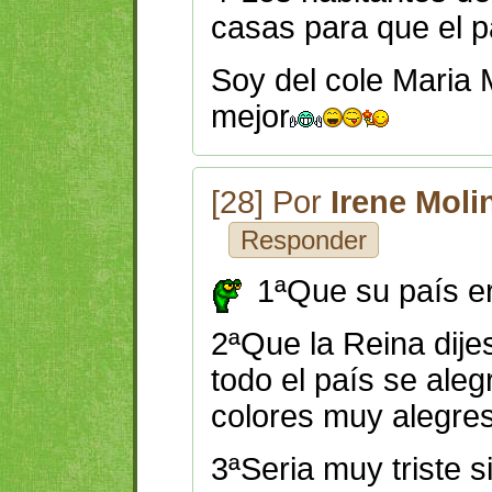
casas para que el p
Soy del cole Maria 
mejor
[28] Por
Irene Moli
Responder
1ªQue su país e
2ªQue la Reina dijes
todo el país se ale
colores muy alegre
3ªSeria muy triste s