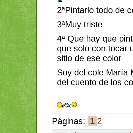
2ªPintarlo todo de c
3ªMuy triste
4ª Que hay que pint
que solo con tocar u
sitio de ese color
Soy del cole María 
del cuento de los co
Páginas:
1
2