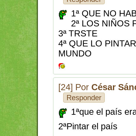
1ª QUE NO HA
2ª LOS NIÑOS
3ª TRSTE
4ª QUE LO PINTA
MUNDO
[24] Por
César Sá
Responder
1ªque el país er
2ªPintar el país