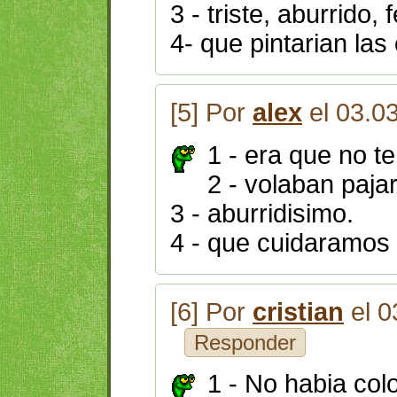
3 - triste, aburrido, 
4- que pintarian las
[5] Por
alex
el 03.0
1 - era que no te
2 - volaban paja
3 - aburridisimo.
4 - que cuidaramos 
[6] Por
cristian
el 0
Responder
1 - No habia col