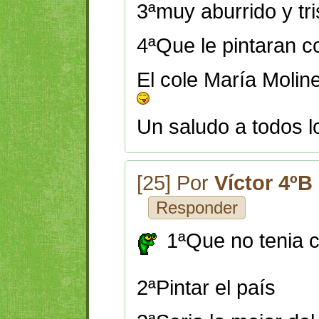
3ªmuy aburrido y tri
4ªQue le pintaran co
El cole María Molin
Un saludo a todos l
[25] Por
Víctor 4ºB
Responder
1ªQue no tenia c
2ªPintar el país