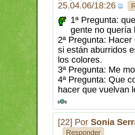
25.04.06/18:26
R
1ª Pregunta: que
gente no quería
2ª Pregunta: Hacer 
si están aburridos 
los colores.
3ª Pregunta: Me mor
4ª Pregunta: Que c
hacer que vuelvan l
[22] Por
Sonia Ser
Responder