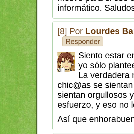
informático. Saludo
[8] Por
Lourdes Ba
Responder
Siento estar e
yo sólo plant
La verdadera 
chic@as se sientan 
sientan orgullosos
esfuerzo, y eso no 
Así que enhorabuena