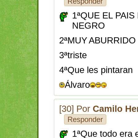
Responder
1ªQUE EL PAIS
NEGRO
2ªMUY ABURRIDO 
3ªtriste
4ªQue les pintaran
Álvaro
[30] Por
Camilo He
Responder
1ªQue todo era 