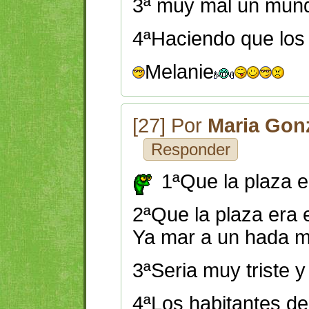
3ª muy mal un mund
4ªHaciendo que los 
Melanie
[27] Por
Maria Gon
Responder
1ªQue la plaza e
2ªQue la plaza era 
Ya mar a un hada 
3ªSeria muy triste y
4ªLos habitantes de