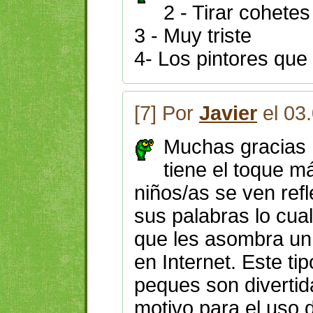
2 - Tirar cohetes
3 - Muy triste
4- Los pintores que
[7] Por
Javier
el 03
Muchas gracias 
tiene el toque m
niños/as se ven ref
sus palabras lo cua
que les asombra un 
en Internet. Este ti
peques son divertid
motivo para el uso 