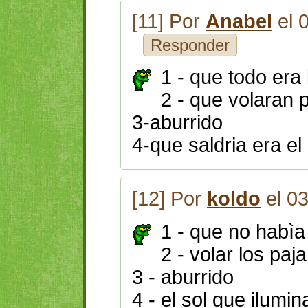
[11] Por
Anabel
el 
Responder
1 - que todo era
2 - que volaran 
3-aburrido
4-que saldria era el 
[12] Por
koldo
el 0
1 - que no habìa
2 - volar los paj
3 - aburrido
4 - el sol que ilumin