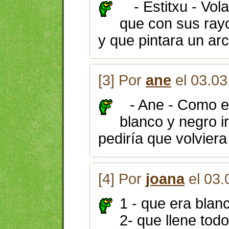
- Estitxu - Vola
que con sus rayo
y que pintara un arco
[3] Por
ane
el 03.03
- Ane - Como e
blanco y negro ir
pediría que volviera
[4] Por
joana
el 03.
1 - que era blanc
2- que llene todo