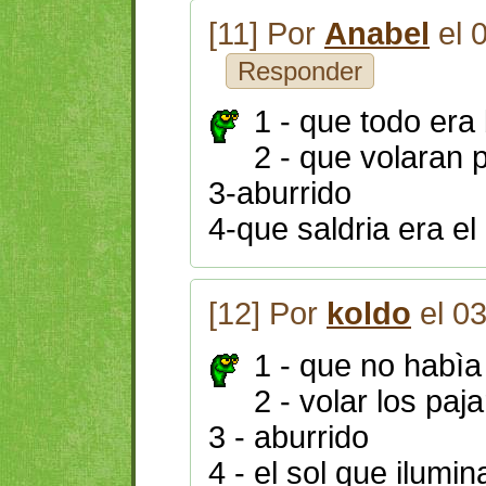
[11] Por
Anabel
el 
Responder
1 - que todo era
2 - que volaran 
3-aburrido
4-que saldria era el 
[12] Por
koldo
el 0
1 - que no habìa
2 - volar los paj
3 - aburrido
4 - el sol que ilumin