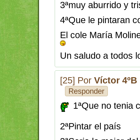
3ªmuy aburrido y tri
4ªQue le pintaran co
El cole María Molin
Un saludo a todos l
[25] Por
Víctor 4ºB
Responder
1ªQue no tenia c
2ªPintar el país