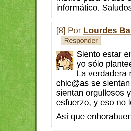
informático. Saludo
[8] Por
Lourdes Ba
Responder
Siento estar e
yo sólo plant
La verdadera 
chic@as se sientan 
sientan orgullosos
esfuerzo, y eso no 
Así que enhorabuena