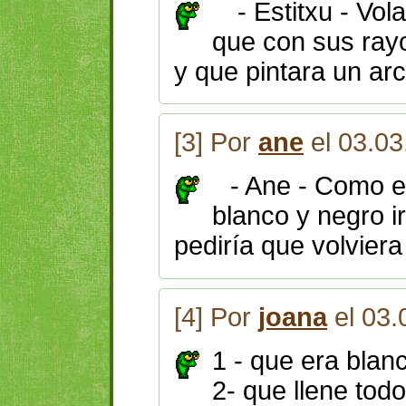
- Estitxu - Vola
que con sus rayo
y que pintara un arco
[3] Por
ane
el 03.03
- Ane - Como e
blanco y negro ir
pediría que volviera
[4] Por
joana
el 03.
1 - que era blanc
2- que llene todo