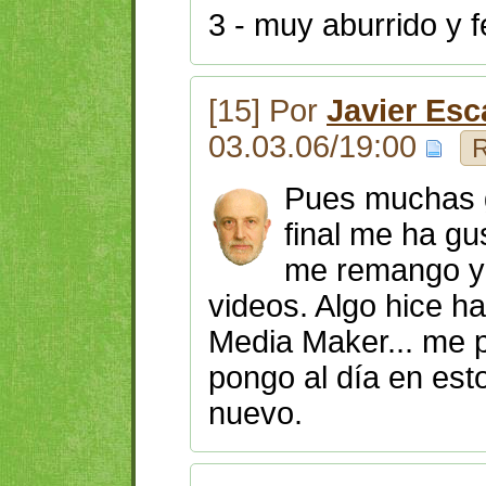
3 - muy aburrido y 
[15] Por
Javier Esc
03.03.06/19:00
R
Pues muchas g
final me ha gu
me remango y 
videos. Algo hice 
Media Maker... me 
pongo al día en est
nuevo.