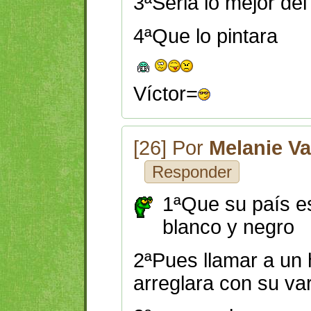
3ªSeria lo mejor de
4ªQue lo pintara
Víctor=
[26] Por
Melanie V
Responder
1ªQue su país e
blanco y negro
2ªPues llamar a un
arreglara con su var