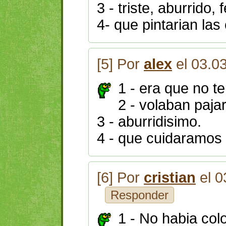
3 - triste, aburrido, 
4- que pintarian las
[5] Por
alex
el 03.0
1 - era que no te
2 - volaban paja
3 - aburridisimo.
4 - que cuidaramos 
[6] Por
cristian
el 0
Responder
1 - No habia col