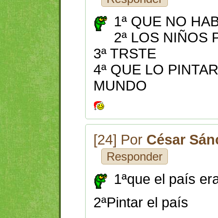
1ª QUE NO HA
2ª LOS NIÑOS
3ª TRSTE
4ª QUE LO PINTA
MUNDO
[24] Por
César Sá
Responder
1ªque el país er
2ªPintar el país