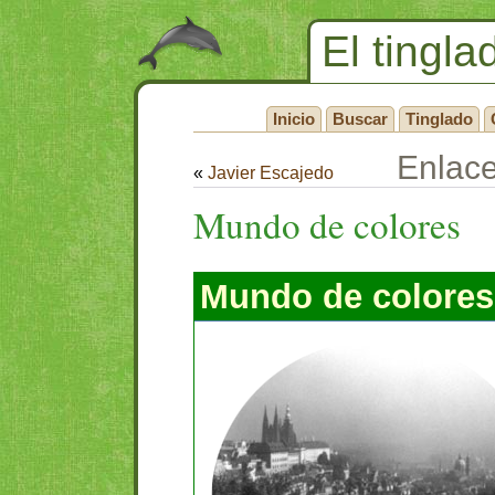
El tingla
Inicio
Buscar
Tinglado
Enlac
«
Javier Escajedo
Mundo de colores
Mundo de colores