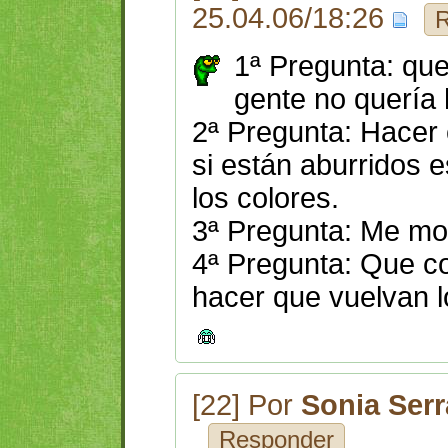
25.04.06/18:26
R
1ª Pregunta: que
gente no quería
2ª Pregunta: Hacer 
si están aburridos 
los colores.
3ª Pregunta: Me mor
4ª Pregunta: Que c
hacer que vuelvan l
[22] Por
Sonia Ser
Responder