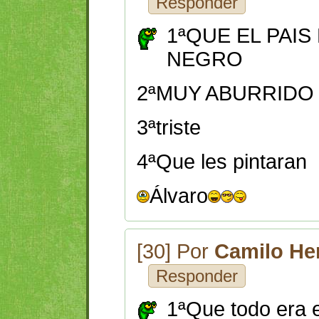
Responder
1ªQUE EL PAIS
NEGRO
2ªMUY ABURRIDO 
3ªtriste
4ªQue les pintaran
Álvaro
[30] Por
Camilo He
Responder
1ªQue todo era 