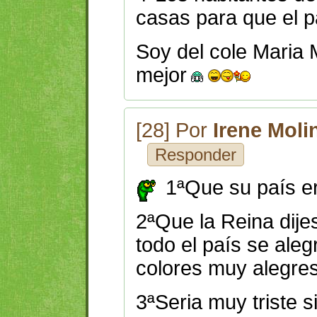
casas para que el p
Soy del cole Maria 
mejor
[28] Por
Irene Moli
Responder
1ªQue su país e
2ªQue la Reina dijes
todo el país se ale
colores muy alegre
3ªSeria muy triste s