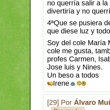
no querría salir a l
divertiría y no querr
4ªQue se pusiera de
que diese luz y todo
Soy del cole María 
cole me gusta, tam
profes Carmen, Isa
Jose luis y Nines.
Un beso a todos
Irene
[29] Por
Álvaro Mu