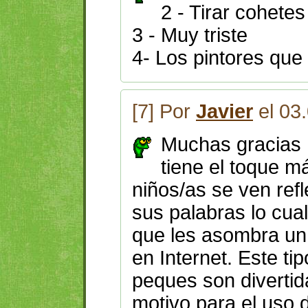
2 - Tirar cohetes
3 - Muy triste
4- Los pintores que
[7] Por
Javier
el 03
Muchas gracias 
tiene el toque m
niños/as se ven ref
sus palabras lo cua
que les asombra un 
en Internet. Este ti
peques son divertid
motivo para el uso 