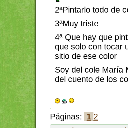
2ªPintarlo todo de c
3ªMuy triste
4ª Que hay que pint
que solo con tocar u
sitio de ese color
Soy del cole María 
del cuento de los co
Páginas:
1
2