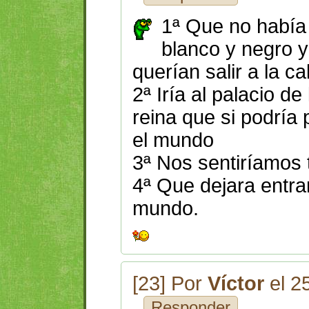
1ª Que no había
blanco y negro y
querían salir a la ca
2ª Iría al palacio de
reina que si podría 
el mundo
3ª Nos sentiríamos t
4ª Que dejara entrar
mundo.
[23] Por
Víctor
el 2
Responder