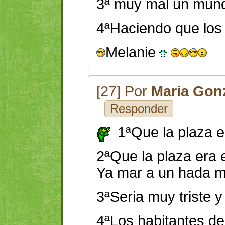
3ª muy mal un mund
4ªHaciendo que los 
Melanie
[27] Por
Maria Gon
Responder
1ªQue la plaza e
2ªQue la plaza era 
Ya mar a un hada 
3ªSeria muy triste y
4ªLos habitantes de