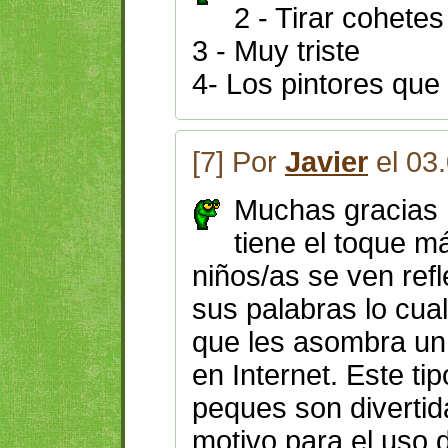
2 - Tirar cohetes
3 - Muy triste
4- Los pintores que
[7] Por
Javier
el 03
Muchas gracias 
tiene el toque m
niños/as se ven ref
sus palabras lo cua
que les asombra un 
en Internet. Este ti
peques son divertid
motivo para el uso 