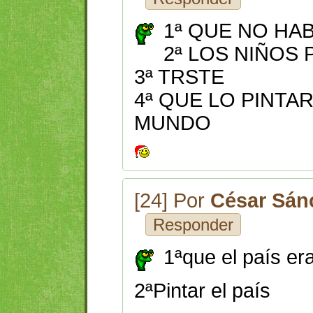
1ª QUE NO HA
2ª LOS NIÑOS
3ª TRSTE
4ª QUE LO PINTA
MUNDO
[24] Por
César Sá
Responder
1ªque el país er
2ªPintar el país