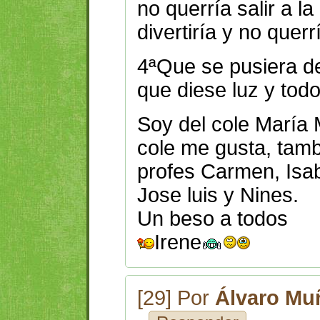
no querría salir a l
divertiría y no querr
4ªQue se pusiera de
que diese luz y todo
Soy del cole María 
cole me gusta, tam
profes Carmen, Isa
Jose luis y Nines.
Un beso a todos
Irene
[29] Por
Álvaro Mu