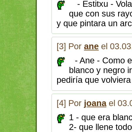
- Estitxu - Vola
que con sus rayo
y que pintara un arco
[3] Por
ane
el 03.03
- Ane - Como e
blanco y negro ir
pediría que volviera
[4] Por
joana
el 03.
1 - que era blanc
2- que llene todo