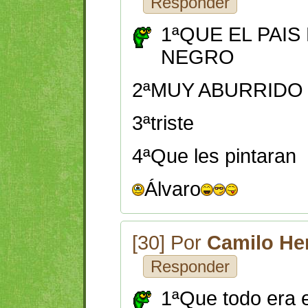
Responder
1ªQUE EL PAIS
NEGRO
2ªMUY ABURRIDO 
3ªtriste
4ªQue les pintaran
Álvaro
[30] Por
Camilo He
Responder
1ªQue todo era 