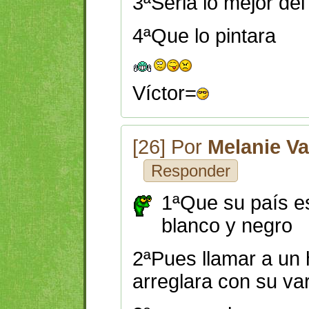
3ªSeria lo mejor de
4ªQue lo pintara
Víctor=
[26] Por
Melanie V
Responder
1ªQue su país e
blanco y negro
2ªPues llamar a un
arreglara con su var