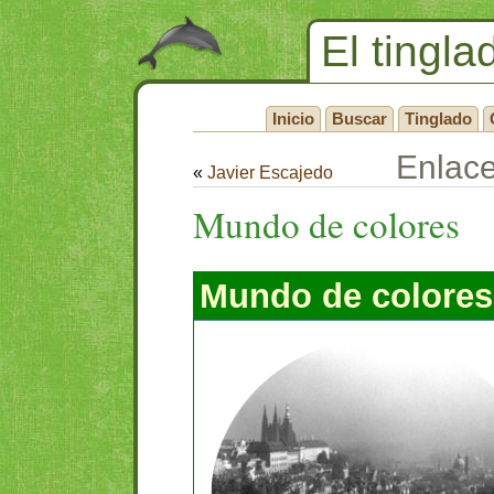
El tingla
Inicio
Buscar
Tinglado
Enlac
«
Javier Escajedo
Mundo de colores
Mundo de colores