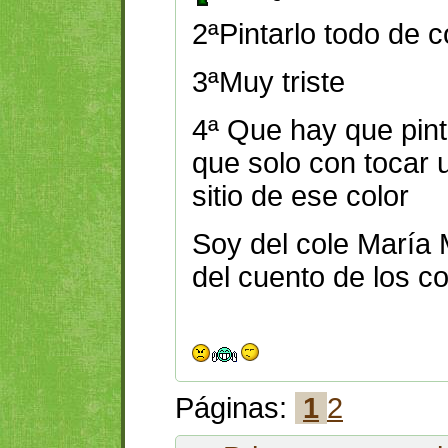
2ªPintarlo todo de c
3ªMuy triste
4ª Que hay que pint
que solo con tocar u
sitio de ese color
Soy del cole María 
del cuento de los co
Páginas:
1
2