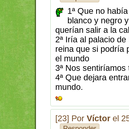
1ª Que no había
blanco y negro y
querían salir a la ca
2ª Iría al palacio de
reina que si podría 
el mundo
3ª Nos sentiríamos t
4ª Que dejara entrar
mundo.
[23] Por
Víctor
el 2
Responder