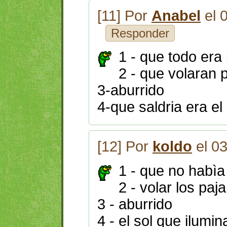
[11] Por
Anabel
el 
Responder
1 - que todo era
2 - que volaran 
3-aburrido
4-que saldria era el 
[12] Por
koldo
el 0
1 - que no habìa
2 - volar los paj
3 - aburrido
4 - el sol que ilumin