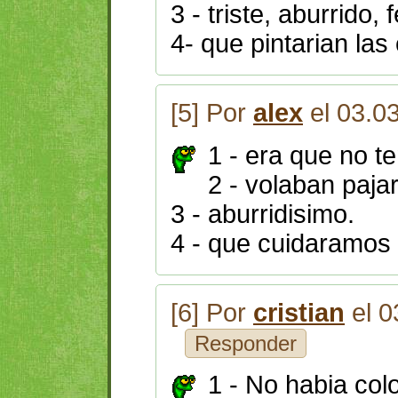
3 - triste, aburrido, 
4- que pintarian las
[5] Por
alex
el 03.0
1 - era que no te
2 - volaban paja
3 - aburridisimo.
4 - que cuidaramos 
[6] Por
cristian
el 0
Responder
1 - No habia col