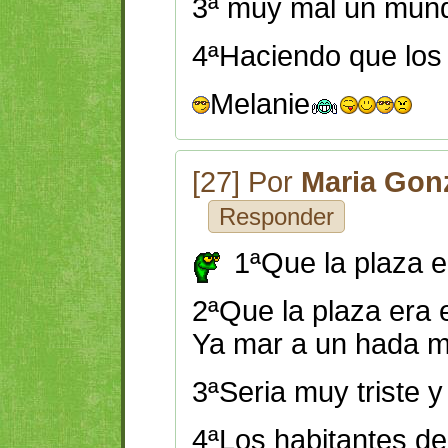
3ª muy mal un mund
4ªHaciendo que los 
Melanie
[27] Por
Maria Gon
Responder
1ªQue la plaza e
2ªQue la plaza era 
Ya mar a un hada 
3ªSeria muy triste y
4ªLos habitantes de