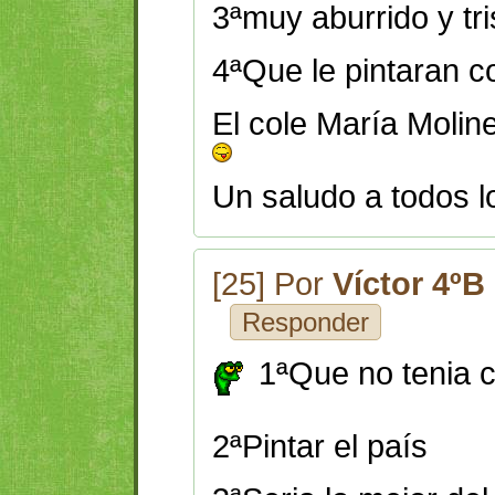
3ªmuy aburrido y tri
4ªQue le pintaran co
El cole María Molin
Un saludo a todos l
[25] Por
Víctor 4ºB
Responder
1ªQue no tenia c
2ªPintar el país