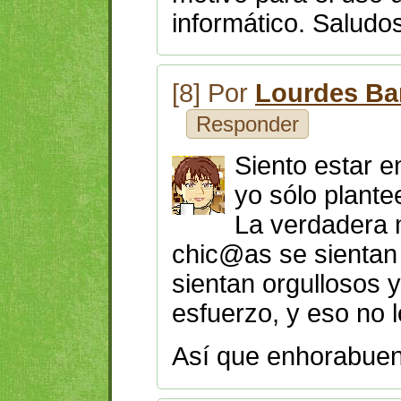
informático. Saludo
[8] Por
Lourdes Ba
Responder
Siento estar e
yo sólo plant
La verdadera 
chic@as se sientan 
sientan orgullosos
esfuerzo, y eso no 
Así que enhorabuena