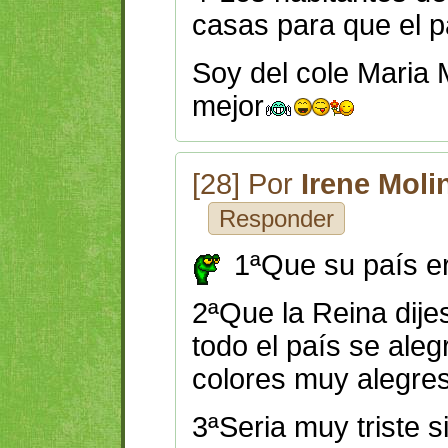
casas para que el p
Soy del cole Maria 
mejor
[28] Por
Irene Moli
Responder
1ªQue su país e
2ªQue la Reina dijes
todo el país se ale
colores muy alegre
3ªSeria muy triste s