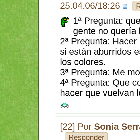
25.04.06/18:26
R
1ª Pregunta: que
gente no quería
2ª Pregunta: Hacer 
si están aburridos 
los colores.
3ª Pregunta: Me mor
4ª Pregunta: Que c
hacer que vuelvan l
[22] Por
Sonia Ser
Responder