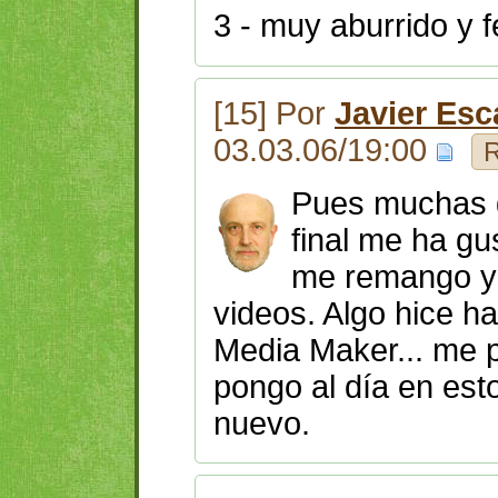
3 - muy aburrido y 
[15] Por
Javier Esc
03.03.06/19:00
R
Pues muchas g
final me ha gu
me remango y 
videos. Algo hice 
Media Maker... me 
pongo al día en est
nuevo.