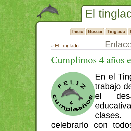
El tingla
Inicio
Buscar
Tinglado
Enlac
«
El Tinglado
Cumplimos 4 años e
En el Ti
trabajo d
el desa
educativ
clases
celebrarlo con tod