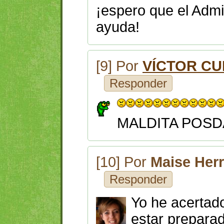
¡espero que el Admi
ayuda!
[9] Por
VÍCTOR CU
Responder
MALDITA POSD
[10] Por
Maise Her
Responder
Yo he acertad
estar preparad