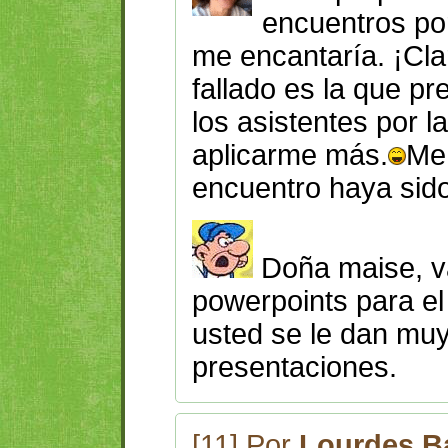
encuentros po
me encantaría. ¡Cla
fallado es la que p
los asistentes por l
aplicarme más.
Me 
encuentro haya sido 
Doña maise, v
powerpoints para el
usted se le dan mu
presentaciones.
[11] Por
Lourdes B