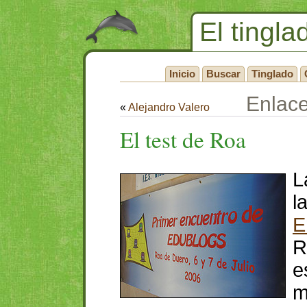
El tingla
Inicio
Buscar
Tinglado
Enlac
«
Alejandro Valero
El test de Roa
L
l
E
R
e
m