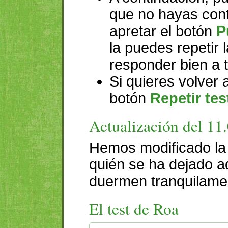
que no hayas cont
apretar el botón
P
la puedes repetir
responder bien a 
Si quieres volver a
botón
Repetir tes
Actualización del 11
Hemos modificado la 
quién se ha dejado aq
duermen tranquilamen
El test de Roa