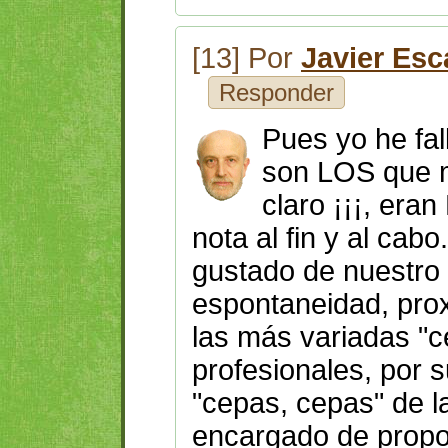
[13] Por
Javier Esc
Responder
Pues yo he fal
son LOS que m
claro ¡¡¡, era
nota al fin y al ca
gustado de nuestro 
espontaneidad, prox
las más variadas "
profesionales, por 
"cepas, cepas" de l
encargado de propo