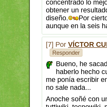
concentrado lo mejo
obtener un resulta
diseño.
Por cier
aunque en la seis h
[7] Por
VÍCTOR CU
Responder
Bueno, he sacad
haberlo hecho cu
me ponía escribir en
no sale nada...
Anoche soñé con un w
tuttiwiki, tecnowiki,