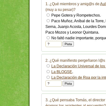
1. ¿Qué miembros y amig@s de
Aul
(muy a su pesar)?
Pepe Gotera y Rompetechos.
Paco Muñoz, Aníbal de la Torre,
Serna, Juanjo Acosta, Lourdes Dome
Paco Mozos y Leonor Quintana.
No faltó nadie importante, porqu
2. ¿Qué manifiesto pergeñaron l@s 
La Declaración Universal de l
La BLOGSE
.
La Declaración de Roa por la in
3. ¿Qué pensaba Tomás, el director 
éramos los asistentes al encuentro?