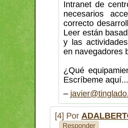
Intranet de cent
necesarios acc
correcto desarrol
Leer están basad
y las actividade
en navegadores b
¿Qué equipamien
Escríbeme aquí.
–
javier@tinglado
[4] Por
ADALBERT
Responder