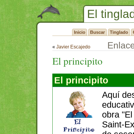
El tingla
Inicio
Buscar
Tinglado
Enlac
«
Javier Escajedo
El principito
El principito
Aquí de
educativ
obra "El
Saint-E