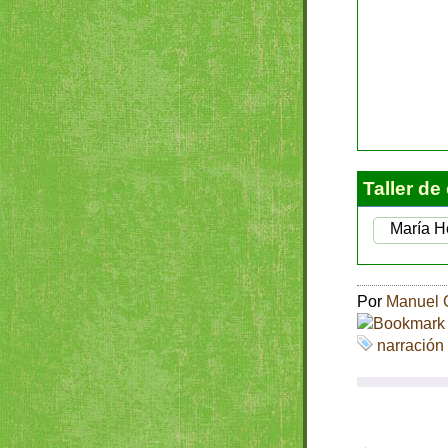
Taller de
María He
Por
Manuel 
narración 