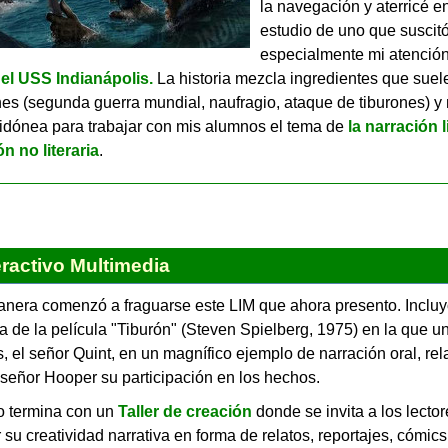
la navegación y aterricé en
estudio de uno que suscit
especialmente mi atenció
del USS Indianápolis.
La historia mezcla ingredientes que suel
nes (segunda guerra mundial, naufragio, ataque de tiburones) y
 idónea para trabajar con mis alumnos el tema de
la narración l
ón no literaria
.
eractivo Multimedia
nera comenzó a fraguarse este LIM que ahora presento. Incluy
 de la película "Tiburón" (Steven Spielberg, 1975) en la que u
, el señor Quint, en un magnífico ejemplo de narración oral, rela
 señor Hooper su participación en los hechos.
o termina con un
Taller de creación
donde se invita a los lector
r su creatividad narrativa en forma de relatos, reportajes, cómics