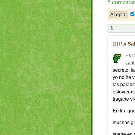
5 comentar
[1] Por
Sa
Es l
cant
secreto, l
yo no he v
las palabr
estuvieras
tragarte vivo
En fin, qu
muchas gra
suerte en s