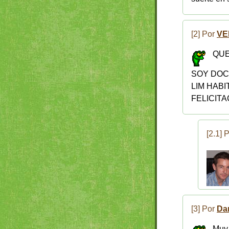
[2] Por
VE
QUE
SOY DOC
LIM HAB
FELICITAC
[2.1] 
[3] Por
Dan
Muy 