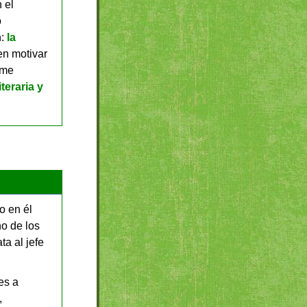
 el
ó
n:
la
en motivar
 me
iteraria y
o en él
no de los
ta al jefe
es a
,