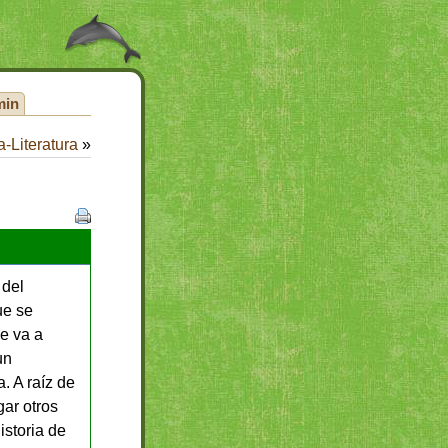
min
-Literatura
»
 del
ue se
se va a
un
. A raíz de
gar otros
istoria de