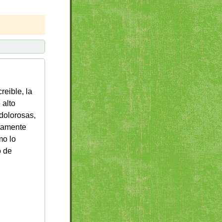
reible, la
 alto
 dolorosas,
ntamente
mo lo
o de