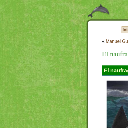
Ini
«
Manuel Gu
El naufr
El naufra