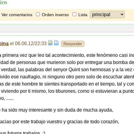
ios
Ver comentarios
Orden inverso
Lista
bina
el 06.06.12/22:33
Responder
a primera vez que leo tal acontecimiento, este fenómeno casi inc
idad de personas que murieron solo por entregar una bomba de
a verdad, las palabras del senyor Quint son hermosas y a la vez
ivido ese naufragio, ni ninguno otro pero solo de escuchar ate
as de este hombre te sientes transportado en el tiempo, tal y co
 viviendo por ti mismo, los tiburones, como si estuvieran a punt
, ......
e ha sido muy interesante y sin duda de mucha ayuda,
cias por este trabajo vuestro y gracias de todo corazón,
us futuros trabajos, :)