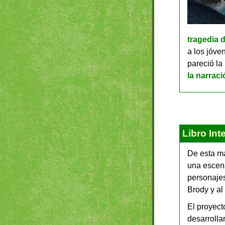
tragedia 
a los jóve
pareció la
la narraci
Libro Int
De esta ma
una escena
personajes
Brody y al
El proyect
desarrolla