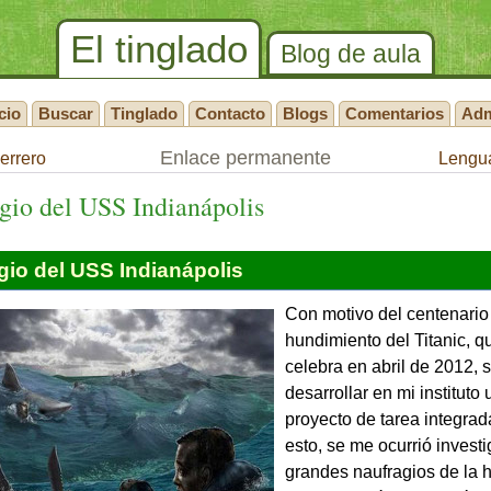
El tinglado
Blog de aula
cio
Buscar
Tinglado
Contacto
Blogs
Comentarios
Ad
Enlace permanente
errero
Lengua
agio del
USS
Indianápolis
gio del USS Indianápolis
Con motivo del centenario
hundimiento del Titanic, q
celebra en abril de 2012, 
desarrollar en mi instituto 
proyecto de tarea integrada
esto, se me ocurrió investi
grandes naufragios de la h