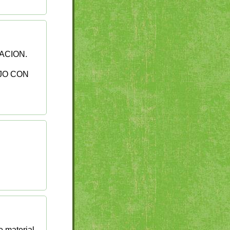
ACION.
JO CON
e material.