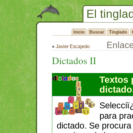
El tingla
Inicio
Buscar
Tinglado
Enlac
«
Javier Escajedo
Dictados II
Textos p
dictado
Selecciï
para prac
dictado. Se procura l