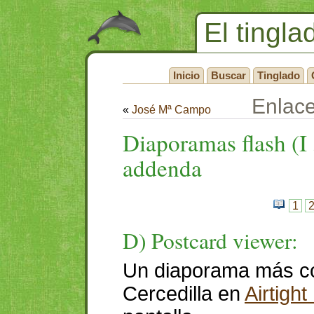
El tingla
Inicio
Buscar
Tinglado
Enlac
«
José Mª Campo
Diaporamas flash (I
addenda
1
D) Postcard viewer:
Un diaporama más co
Cercedilla en
Airtight