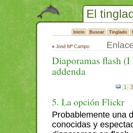
El tingla
Inicio
Buscar
Tinglado
Enlac
«
José Mª Campo
Diaporamas flash (I
addenda
1
5. La opción Flickr
Probablemente una d
conocidas y espectac