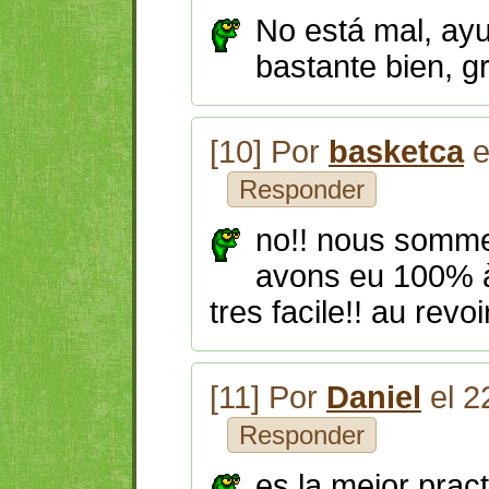
No está mal, ay
bastante bien, gr
[10] Por
basketca
e
Responder
no!! nous somme
avons eu 100% à 
tres facile!! au revoir
[11] Por
Daniel
el 2
Responder
es la mejor pract