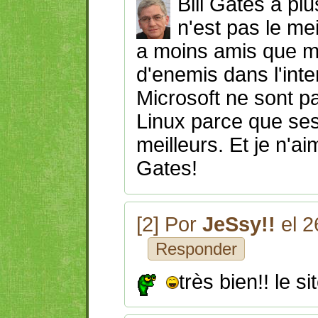
Bill Gates a plu
n'est pas le me
a moins amis que mo
d'enemis dans l'int
Microsoft ne sont pa
Linux parce que se
meilleurs. Et je n'a
Gates!
[2] Por
JeSsy!!
el 2
Responder
très bien!! le s