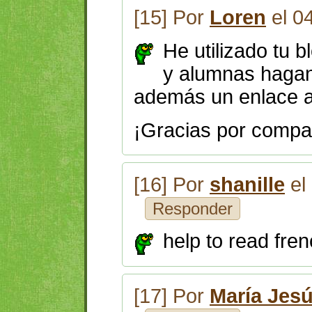
[15] Por
Loren
el 0
He utilizado tu 
y alumnas hagan 
además un enlace a 
¡Gracias por compart
[16] Por
shanille
el
Responder
help to read fre
[17] Por
María Jes