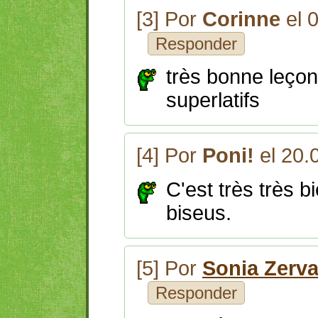
[3] Por
Corinne
el 
Responder
très bonne leçon
superlatifs
[4] Por
Poni!
el 20.
C'est très très b
biseus.
[5] Por
Sonia Zerv
Responder