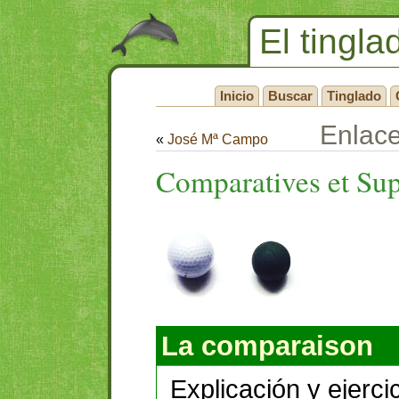
El tingla
Inicio
Buscar
Tinglado
Enlac
«
José Mª Campo
Comparatives et Sup
La comparaison
Explicación y ejerci