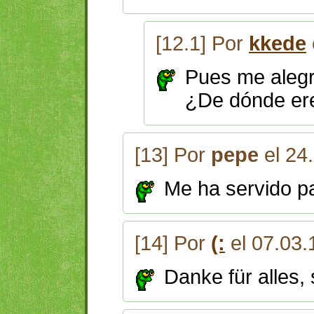
[12.1] Por
kkede
Pues me alegr
¿De dónde er
[13] Por
pepe
el 24
Me ha servido pa
[14] Por
(:
el 07.03.
Danke für alles, 