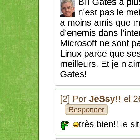
Bill Gates a plu
n'est pas le me
a moins amis que mo
d'enemis dans l'int
Microsoft ne sont pa
Linux parce que se
meilleurs. Et je n'a
Gates!
[2] Por
JeSsy!!
el 2
Responder
très bien!! le s