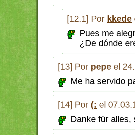
[12.1] Por
kkede
Pues me alegr
¿De dónde er
[13] Por
pepe
el 24
Me ha servido pa
[14] Por
(:
el 07.03.
Danke für alles, 