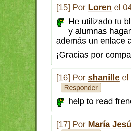
[15] Por
Loren
el 0
He utilizado tu 
y alumnas hagan 
además un enlace a 
¡Gracias por compart
[16] Por
shanille
el
Responder
help to read fre
[17] Por
María Jes