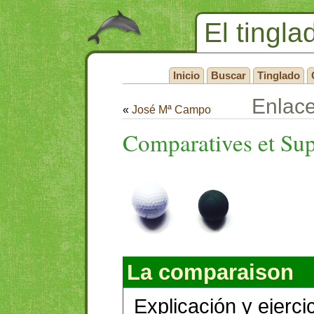
El tingla
Inicio
Buscar
Tinglado
Enlac
«
José Mª Campo
Comparatives et Sup
La comparaison
Explicación y ejerci