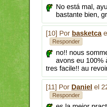
No está mal, ay
bastante bien, gr
[10] Por
basketca
e
Responder
no!! nous somme
avons eu 100% à 
tres facile!! au revoir
[11] Por
Daniel
el 2
Responder
es la mejor pract