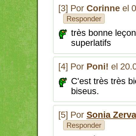
[3] Por
Corinne
el 
Responder
très bonne leçon
superlatifs
[4] Por
Poni!
el 20.
C'est très très b
biseus.
[5] Por
Sonia Zerv
Responder