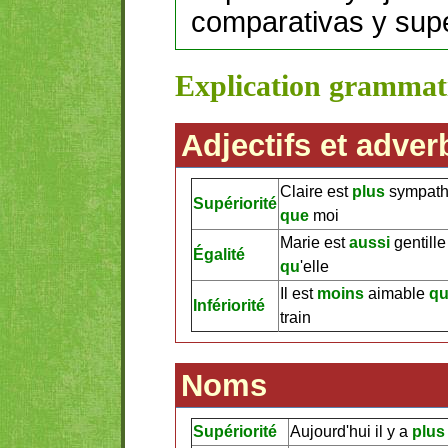
comparativas y supe
Explication grammat
Adjectifs et adver
Claire est
plus
sympath
Supériorité
que
moi
Marie est
aussi
gentill
Égalité
qu
'elle
Il est
moins
aimable
q
Infériorité
train
Noms
Supériorité
Aujourd'hui il y a
plus