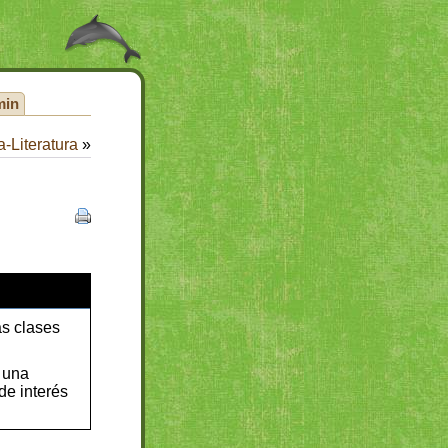
min
-Literatura
»
as clases
 una
de interés