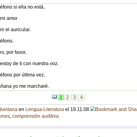
léfono si ella no está,
e mi amor
n el auricular.
léfono,
s, por favor,
estoy de ti con nuestra voz.
léfono por última vez,
ñana yo me marcharé.
1
2
3
4
Quintana
en
Lengua-Literatura
el 19.11.08
ones
,
comprensión auditiva