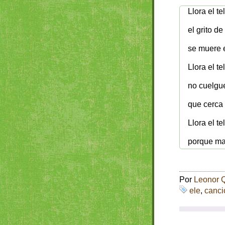
Llora el te
el grito d
se muere e
Llora el te
no cuelgue
que cerca 
Llora el te
porque ma
Por
Leonor 
ele
,
canci