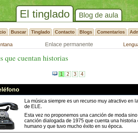
El tinglado
Blog de aula
cio
Buscar
Tinglado
Contacto
Blogs
Comentarios
Ad
Enlace permanente
intana
Lengua
 que cuentan historias
1
2
3
4
teléfono
La música siempre es un recurso muy atractivo en l
de ELE.
Esta vez no proponemos una canción de moda sino
canción dialogada de 1975 que cuenta una historia 
humano y que tuvo mucho éxito en su época.