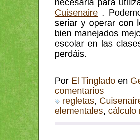
necesaria para utili
Cuisenaire
. Podemos 
seriar y operar con
bien manejados mejo
escolar en las clas
perdáis.
Por
El Tinglado
en
Ge
comentarios
regletas
,
Cuisenair
elementales
,
cálculo