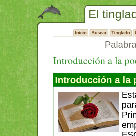
El tingla
Inicio
Buscar
Tinglado
Palabra
Introducción a la po
Introducción a la 
Est
par
Pri
emp
ESO