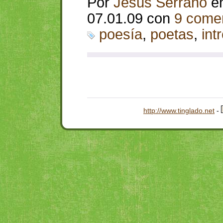
Por
Jesús Serrano
e
07.01.09 con
9 comen
poesía
,
poetas
,
int
http://www.tinglado.net
-