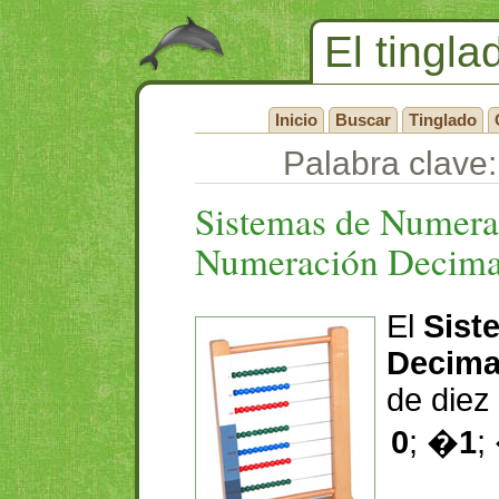
El tingla
Inicio
Buscar
Tinglado
Palabra clave
Sistemas de Numerac
Numeración Decima
El
Sist
Decima
de diez 
0
; �
1
;