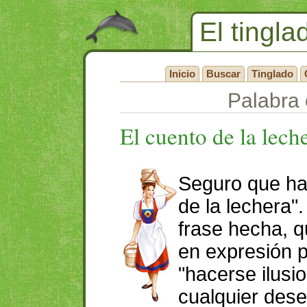
El tingla
Inicio
Buscar
Tinglado
Palabra 
El cuento de la lech
Seguro que has
de la lechera"
frase hecha, q
en expresión p
"hacerse ilus
cualquier des