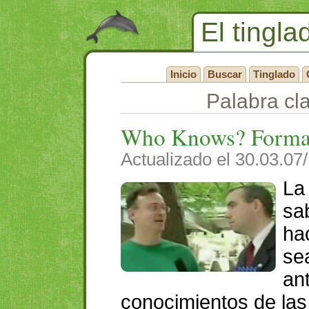
El tingla
Inicio
Buscar
Tinglado
Palabra cla
Who Knows? Formas 
Actualizado el 30.03.07
La
sa
ha
se
an
conocimientos de las