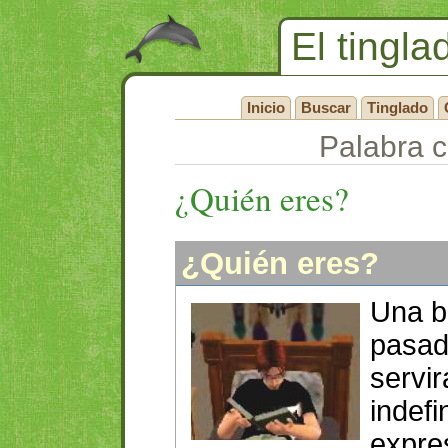
El tingla
Inicio
Buscar
Tinglado
Palabra c
¿Quién eres?
¿Quién eres?
Una bo
pasa
servir
indefi
expre