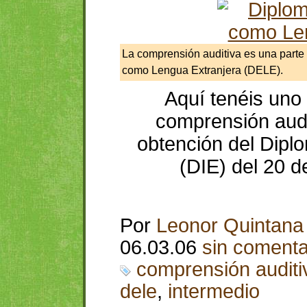
La comprensión auditiva es una parte
como Lengua Extranjera (DELE).
Aquí tenéis uno 
comprensión audi
obtención del Dipl
(DIE) del 20 
Por
Leonor Quintana
06.03.06
sin comenta
comprensión auditi
dele
,
intermedio