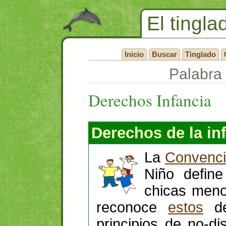
El tingla
Inicio
Buscar
Tinglado
Palabra 
Derechos Infancia
Derechos de la in
La
Convenci
Niño defin
chicas meno
reconoce
estos
de
principios de no-di