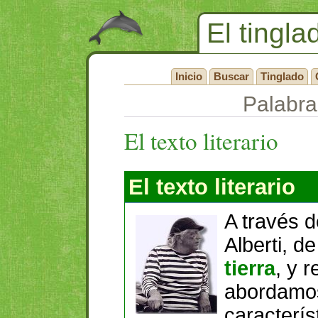
El tingla
Inicio
Buscar
Tinglado
Palabra
El texto literario
El texto literario
A través 
Alberti, d
tierra
, y 
abordamos
caracterís